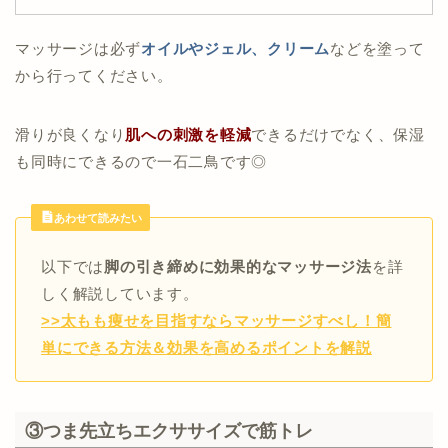
マッサージは必ず
オイルやジェル、クリーム
などを塗って
から行ってください。
滑りが良くなり
肌への刺激を軽減
できるだけでなく、保湿
も同時にできるので一石二鳥です◎
あわせて読みたい
以下では
脚の引き締めに効果的なマッサージ法
を詳
しく解説しています。
>>太もも痩せを目指すならマッサージすべし！簡
単にできる方法＆効果を高めるポイントを解説
③つま先立ちエクササイズで筋トレ