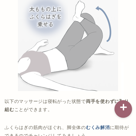
記事一覧
ダイエット
バストアップ（育乳）
ナイトブラの基礎知識
以下のマッサージは寝転がった状態で
両手を使わずに取り
組む
ことができます。
ふくらはぎの筋肉がほぐれ、脚全体の
むくみ解消
に期待が
できるのでチャレンジしてみましょう。