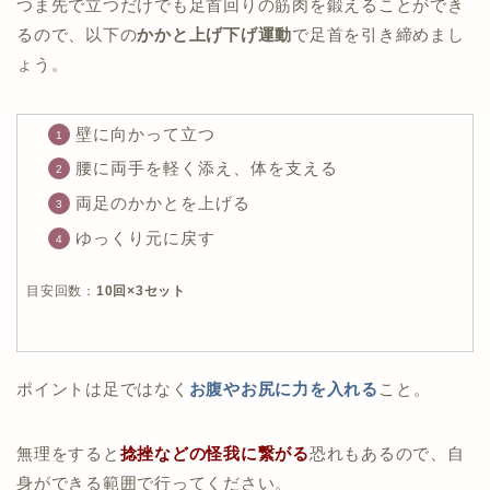
つま先で立つだけでも足首回りの筋肉を鍛えることができ
るので、以下の
かかと上げ下げ運動
で足首を引き締めまし
ょう。
壁に向かって立つ
腰に両手を軽く添え、体を支える
両足のかかとを上げる
ゆっくり元に戻す
目安回数：
10回×3セット
ポイントは足ではなく
お腹やお尻に力を入れる
こと。
無理をすると
捻挫などの怪我に繋がる
恐れもあるので、自
身ができる範囲で行ってください。