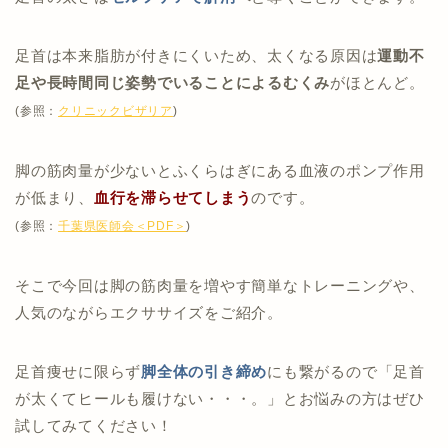
足首は本来脂肪が付きにくいため、太くなる原因は
運動不
足や長時間同じ姿勢でいることによる
むくみ
がほとんど。
(参照：
クリニックビザリア
)
脚の筋肉量が少ないとふくらはぎにある血液のポンプ作用
が低まり、
血行を滞らせて
しまう
のです。
(参照：
千葉県医師会＜PDF＞
)
そこで今回は脚の筋肉量を増やす簡単なトレーニングや、
人気のながらエクササイズをご紹介。
足首痩せに限らず
脚全体の引き締め
にも繋がるので「足首
が太くてヒールも履けない・・・。」とお悩みの方はぜひ
試してみてください！