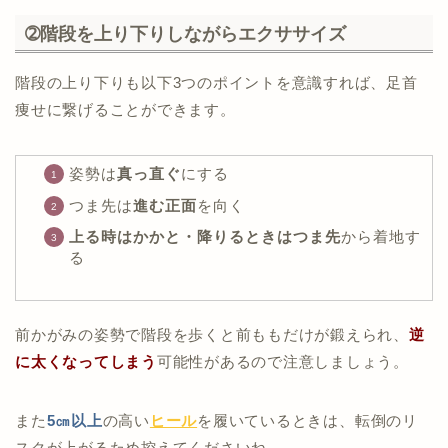
➁階段を上り下りしながらエクササイズ
階段の上り下りも以下3つのポイントを意識すれば、足首
痩せに繋げることができます。
姿勢は
真っ直ぐ
にする
つま先は
進む正面
を向く
上る時はかかと・降りるときはつま先
から着地す
る
前かがみの姿勢で階段を歩くと前ももだけが鍛えられ、
逆
に太くなってしまう
可能性があるので注意しましょう。
また
5㎝以上
の高い
ヒール
を履いているときは、転倒のリ
スクが上がるため控えてくださいね。