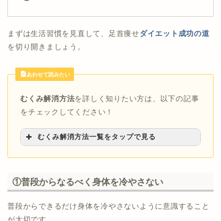
まずは生活習慣を見直して、足首痩せ
ダイエット成功の道
を切り開きましょう。
あわせて読みたい
むくみ解消方法
を詳しく知りたい方は、以下の記事
をチェックしてください！
むくみ解消方法一覧をタップで見る
>>足のむくみ解消マッサージのやり方を
5STEPで解説！
>>【1回5分】むくみ解消ストレッチ完全ガイ
①普段からなるべく身体を冷やさない
ド！
>>ルイボスティーでむくみ解消を目指す【効
普段からできるだけ身体を冷やさないように意識すること
能・飲み方・量を徹底解説】
が大切です。