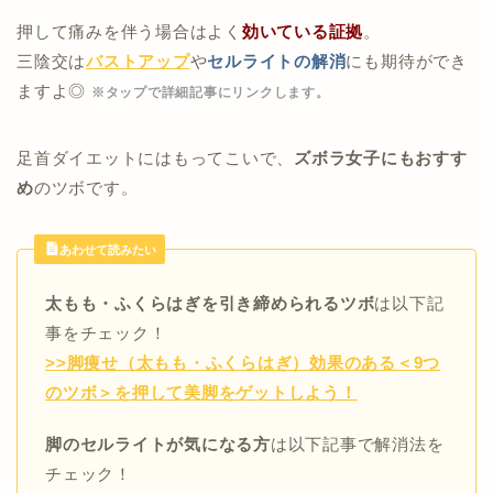
押して痛みを伴う場合はよく
効いている証拠
。
三陰交は
バストアップ
や
セルライト
の解消
にも期待ができ
ますよ◎
※タップで詳細記事にリンクします。
足首ダイエットにはもってこいで、
ズボラ女子にもおすす
め
のツボです。
あわせて読みたい
太もも・ふくらはぎを引き締められるツボ
は以下記
事をチェック！
>>脚痩せ（太もも・ふくらはぎ）効果のある＜9つ
のツボ＞を押して美脚をゲットしよう！
脚のセルライトが気になる方
は以下記事で解消法を
チェック！