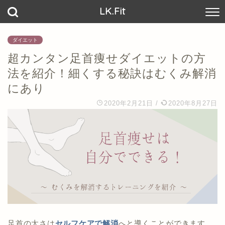
LK.Fit
ダイエット
超カンタン足首痩せダイエットの方
法を紹介！細くする秘訣はむくみ解消
にあり
2020年2月21日
/
2020年8月27日
足首の太さは
セルフケアで解消
へと導くことができます。