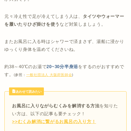
>>【部位別】むくみ解消に繋がるツボを徹底
解説！
>>顔のむくみはマッサージで即効ケア！
元々冷え性で足が冷えてしまう人は、
タイツやウォーマー
>>部位別むくみ解消マッサージ方法！カンタ
を履いたりひざ掛けを使う
など対策しましょう。
ンなやり方で全身スッキリ
>>ぽっこりお腹の原因はむくみ！？簡単にで
きるむくみ解消方法
またお風呂に入る時はシャワーで済まさず、湯船に浸かり
>>
足上げでむくみを即効解消！お家でできる
簡単むくみ解消方法
ゆっくり身体を温めてくださいね。
約38～40℃のお湯で
20~30分半身浴
をするのがおすすめで
す。
(参照：
一般社団法人 大阪府医師会
)
あわせて読みたい
お風呂に入りながらむくみを解消する方法
を知りた
い方は、以下の記事も要チェック！
>>むくみ解消に繋がるお風呂の入り方！