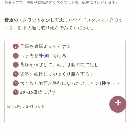
※タップで「脚痩せに効果的なスクワット法」記事にリンクします。
普通のスクワットを少し工夫
したワイドスタンススクワッ
記事一覧
トを、以下の順に取り組んでみてください。
ダイエット
足幅を肩幅より広くする
バストアップ（育乳）
つま先を
外側
に向ける
背筋を伸ばして、両手は腕の前で組む
ナイトブラの基礎知識
姿勢を維持して
ゆっくり
腰を下ろす
太ももと地面が平行になったところで
3秒
キープ
10~15回
繰り返す
目安回数：
２~3セット