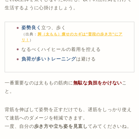
生活するように心掛けましょう。
姿勢良く
立つ、歩く
（出典：
脚（太もも）痩せのカギは“普段の歩き方“にア
リ！
）
なるべくハイヒールの着用を控える
負荷が多いトレーニング
は避ける
一番重要なのは太ももの筋肉に
無駄な負担をかけない
こ
と。
背筋を伸ばして姿勢を正すだけでも、遅筋をしっかり使え
て速筋へのダメージを軽減できます。
一度、自分の
歩き方や立ち姿を見直し
てみてくださいね。