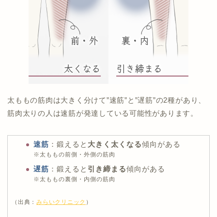
解説！
>>部位別むくみ解消マッサージ方法！カンタ
ンなやり方で全身スッキリ
>>むくみ解消に繋がるお風呂の入り方！
>>
足上げでむくみを即効解消！お家でできる
簡単むくみ解消方法
太ももの筋肉は大きく分けて”速筋”と”遅筋”の2種があり、
筋肉太りの人は速筋が発達している可能性があります。
速筋
：鍛えると
大きく太くなる
傾向がある
※太ももの前側・外側の筋肉
遅筋
：鍛えると
引き締まる
傾向がある
※太ももの裏側・内側の筋肉
（出典：
みらいクリニック
）