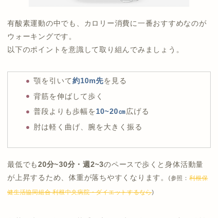
有酸素運動の中でも、カロリー消費に一番おすすめなのが
ウォーキングです。
以下のポイントを意識して取り組んでみましょう。
顎を引いて
約10m先
を見る
背筋を伸ばして歩く
普段よりも歩幅を
10~20㎝
広げる
肘は軽く曲げ、腕を大きく振る
最低でも
20分~30分・週2~3
のペースで歩くと身体活動量
が上昇するため、体重が落ちやすくなります。
(参照：
利根保
健生活協同組合 利根中央病院・ダイエットするなら
)