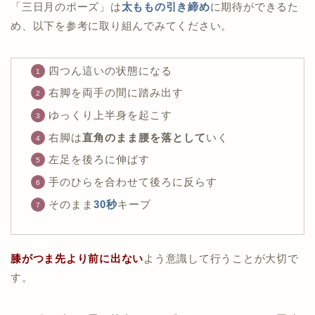
「三日月のポーズ」は
太ももの引き締め
に期待ができるた
め、以下を参考に取り組んでみてください。
四つん這いの状態になる
右脚を両手の間に踏み出す
ゆっくり上半身を起こす
右脚は
直角のまま腰を落として
いく
左足を後ろに伸ばす
手のひらを合わせて後ろに反らす
そのまま
30秒
キープ
膝がつま先より前に出ない
よう意識して行うことが大切で
す。