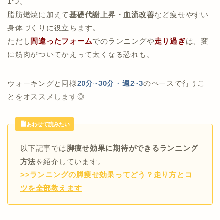
1つ。
脂肪燃焼に加えて
基礎代謝上昇・血流改善
など痩せやすい
身体づくりに役立ちます。
ただし
間違ったフォーム
でのランニングや
走り過ぎ
は、変
に筋肉がついてかえって太くなる恐れも。
ウォーキングと同様
20分~30分・週2~3
のペースで行うこ
とをオススメします◎
あわせて読みたい
以下記事では
脚痩せ効果に期待ができるランニング
方法
を紹介しています。
>>ランニングの脚痩せ効果ってどう？走り方とコ
ツを全部教えます