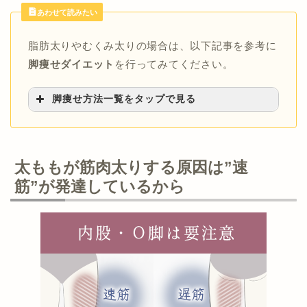
あわせて読みたい
脂肪太りやむくみ太りの場合は、以下記事を参考に
脚痩せダイエット
を行ってみてください。
脚痩せ方法一覧をタップで見る
>>下半身痩せに効果的な食事メニューを紹
介！
>>本気で太もも痩せしたいなら筋トレすべ
太ももが筋肉太りする原因は”速
し！
筋”が発達しているから
>>足のむくみ解消マッサージのやり方を
5STEPで解説
>>ルイボスティーでむくみ解消を目指す
>>寝る前の10分でできる簡単な脚痩せ方法
>>寝ながら脚痩せトレーニングのやり方！
>>むくみを取る食べ物・飲み物はコレ！
>>【1回5分】むくみ解消ストレッチ完全ガイ
ド！
>>【部位別】むくみ解消に繋がるツボを徹底