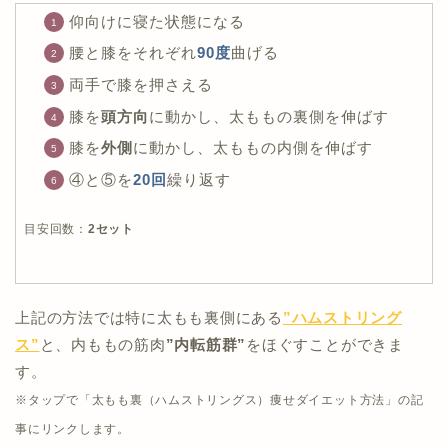
仰向けに寝た状態になる
腰と膝をそれぞれ
90度
曲げる
両手で膝を押さえる
膝を
頭方向
に動かし、太ももの裏側を伸ばす
膝を
外側
に動かし、太ももの内側を伸ばす
④と⑤を
20回
繰り返す
目安回数：
2セット
上記の方法では特に太もも裏側にある
”ハムストリング
ス”
と、内ももの筋肉
”内転筋群”
をほぐすことができま
す。
※タップで「太もも裏（ハムストリングス）痩せダイエット方法」の記
事にリンクします。