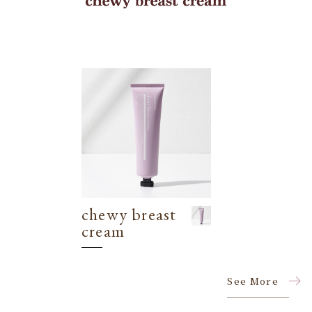
chewy breast
cream
See More