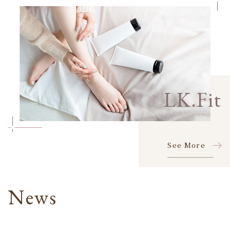
LK.Fit
See More
News