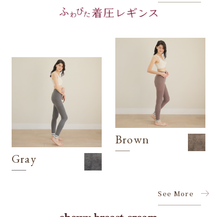
Brown
Gray
See More