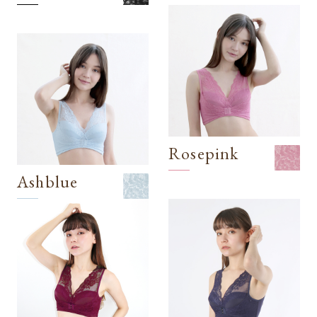
Rosepink
Ashblue