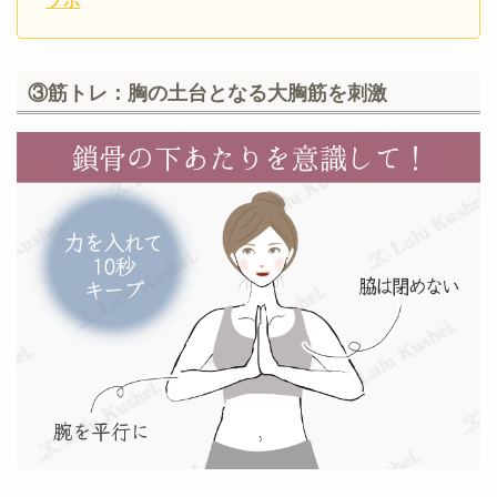
ツボ
乳腺が太くなれば脂
肪の量も増える
③筋トレ：胸の土台となる大胸筋を刺激
医道の日本社
【ツボの場所】
胸のつっかえを流してくれる効果
乳首のラインから脇に向かったバストの付け根部
分。
（出典：
倉敷平成病院
）
【ツボの場所】
【ツボの押し方】
乳頭から約10cm外側でワキの下の部分。
ツボに親指をおく
【ツボの場所】
息を吐きながら胸の内側(斜め上)にむけて5
【ツボの押し方】
左右の乳首を結んだラインの中央部分。
秒かけてグイーッと押し込む
押し切ったら、
5秒
かけて圧力を弱める
ツボに親指を置く
回数：
10回
【ツボの押し方】
息を吐きながら
3秒
かけてグーっと両方同時に押