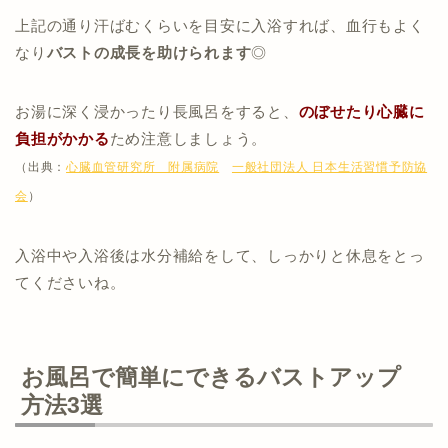
上記の通り汗ばむくらいを目安に入浴すれば、血行もよく
なり
バストの成長を助けられます
◎
お湯に深く浸かったり長風呂をすると、
のぼせたり心臓に
負担がかかる
ため注意しましょう。
（出典：
心臓血管研究所 附属病院
一般社団法人 日本生活習慣予防協
会
）
入浴中や入浴後は水分補給をして、しっかりと休息をとっ
てくださいね。
お風呂で簡単にできるバストアップ
方法3選