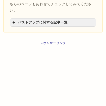
ちらのページもあわせてチェックしてみてくださ
い。
バストアップに関する記事一覧
>>胸を大きくする方法まとめ
>>胸が大きくならない原因について
>>胸の成長はいつまで？
スポンサーリンク
>>バストアップに効果的な食べ物・飲み物
>>プロテインのバストアップ効果について
>>バストアップサプリの効果と成分
>>バストアップに効くストレッチ方法
>>バストアップにつながる寝方
>>バストアップに効くヨガボーズ
>>バストアップクリームの効果と副作用