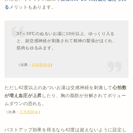
る
メリットもあります。
37～39℃のぬるいお湯に10分以上、ゆっくり入る
と、副交感神経が刺激されて精神の緊張がほぐれ、
筋肉もゆるみます。
（出典：
日本医師会
）
ただし42度以上のあついお湯は交感神経を刺激して
心拍数
が増え血圧が上昇
したり、胸の脂肪が分解されてボリュー
ムダウンの恐れも。
（出典：
日本医師会
）
バストアップ効果を得るなら42度は超えないように設定し