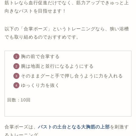
筋トレなら血行促進だけでなく、筋力アップできゅっと上
回数：
10回
向きなバストを目指せます！
三本指をツボにおく
息を吐きながらグーっと
3秒
ほど押す
以下の「合掌ポーズ」というトレーニングなら、狭い浴槽
回数：
10回
でも取り組めるのでおすすめです。
胸の前で合掌する
腕は地面と並行になるようにする
そのままグーと手で押し合うように力を入れる
ゆっくり力を抜く
回数：10回
合掌ポーズは、
バストの土台となる
大胸筋の上部
を刺激す
るトレーニング。