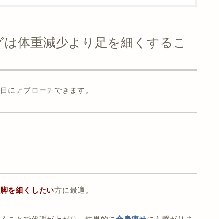
グは体重減少より足を細くするこ
た目にアプローチできます。
て脚を細くしたい
方に最適。
することで代謝が上がり、結果的に
全身痩せ
にも繋がりま