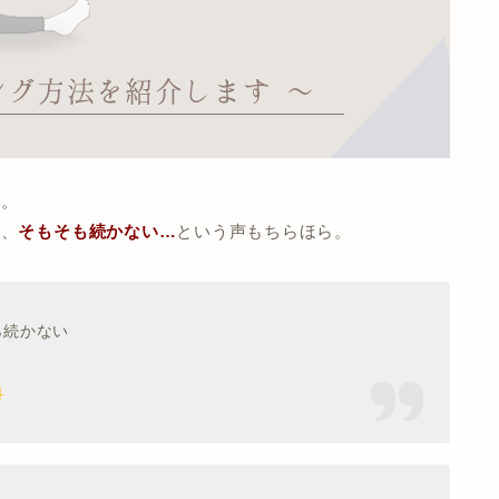
す。
が、
そもそも続かない…
という声もちらほら。
ら続かない
日