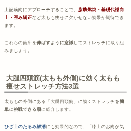
上記筋肉にアプローチすることで、
脂肪燃焼・基礎代謝向
上・歪み矯正
など太もも痩せに欠かせない効果が期待でき
ます。
これらの箇所を
伸ばすように意識
してストレッチに取り組
みましょう。
大腿四頭筋(太もも外側)に効く太もも
痩せストレッチ方法3選
太ももの外側にある「大腿四頭筋」に効くストレッチを
簡
単に挑戦できる順
に紹介します。
ひざ上のたるみ解消
にも効果的なので、「膝上のお肉が気