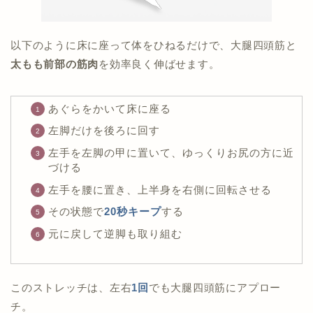
以下のように床に座って体をひねるだけで、大腿四頭筋と
太もも前部の筋肉
を効率良く伸ばせます。
あぐらをかいて床に座る
左脚だけを後ろに回す
左手を左脚の甲に置いて、ゆっくりお尻の方に近
づける
左手を腰に置き、上半身を右側に回転させる
その状態で
20秒キープ
する
元に戻して逆脚も取り組む
このストレッチは、左右
1回
でも大腿四頭筋にアプロー
チ。