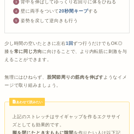
背中を伸ばしてゆっくり右回りに体をひねる
壁に両手をついて
20秒間キープ
する
姿勢を戻して逆向きも行う
少し時間の空いたときに左右
1回
ずつ行うだけでもOK◎
膝を
常に同じ方向
に向けることで、より内転筋に刺激を与
えることができます。
無理にはひねらず、
股関節周りの筋肉を伸ばす
ようなイメ
ージで取り組みましょう。
あわせて読みたい
上記のストレッチはサイギャップを作るエクササイ
ズとしても効果的です。
脚を閉じたとき太ももに隙間
を作りたい人は以下記