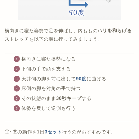
横向きに寝た姿勢で足を伸ばし、内ももの
ハリを和らげる
ストレッチを以下の順に行ってみましょう。
横向きに寝た姿勢になる
下側の手で頭を支える
天井側の脚を前に出して
90度
に曲げる
床側の脚を対角の手で持つ
その状態のまま
30秒キープ
する
体勢を戻して逆側も行う
①~⑥の動作を1日
3セット
行うのがおすすめです。