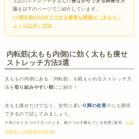
上記のストレッチを含んだ
寝ながらできる脚痩せ方
法
を以下のページでご紹介しています。
>>寝る前の10分でできる簡単な脚痩せ（太もも・
ふくらはぎ）方法
内転筋(太もも内側)に効く太もも痩せ
ストレッチ方法3選
太ももの内側にある「内転筋」を鍛えられるストレッチ方
法を
取り組みやすい順
にご紹介！
太もも痩せだけでなく、女性に多い
O脚の改善
※にも期待
できるので試してみましょう。
※両かかとをつけて立ったとき、膝がつかず離れている状態 (参照：
公益
社団法人 日本整形外科学会
)