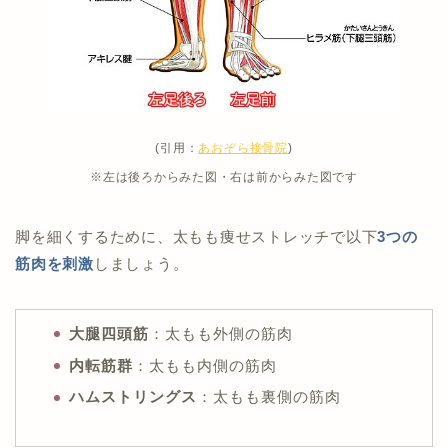
(引用：
あおぞら接骨院
)
※左は後ろからみた図・右は前からみた図です
脚を細くするために、太もも痩せストレッチで以下
3つの
筋肉を刺激
しましょう。
大腿四頭筋
：太もも外側の筋肉
内転筋群
：太もも内側の筋肉
ハムストリングス
：太もも裏側の筋肉