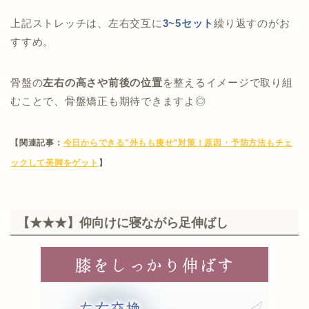
上記ストレッチは、左右交互に
3~5セット
繰り返すのがお
すすめ。
骨盤の
左右の高さや前後の位置
を整えるイメージで取り組
むことで、骨盤矯正も期待できますよ◎
【関連記事：
今日からできる”外もも痩せ”対策！原因・予防方法もチェ
ックして美脚をゲット
】
【★★★】仰向けに寝ながら足伸ばし