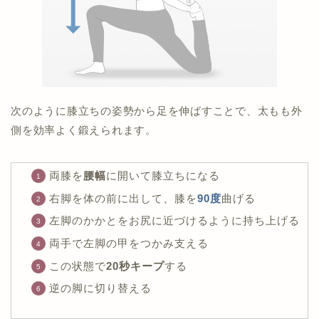
次のように膝立ちの姿勢から足を伸ばすことで、太もも外
側を効率よく鍛えられます。
両膝を
腰幅
に開いて膝立ちになる
右脚を体の前に出して、膝を
90度
曲げる
左脚のかかとをお尻に近づけるように持ち上げる
両手で左脚の甲をつかみ支える
この状態で
20秒キープ
する
逆の脚に切り替える