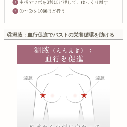
中指でツボを3秒ほど押して、ゆっくり離す
①〜②を10回ほど行う
④淵腋：血行促進でバストの栄養循環を助ける