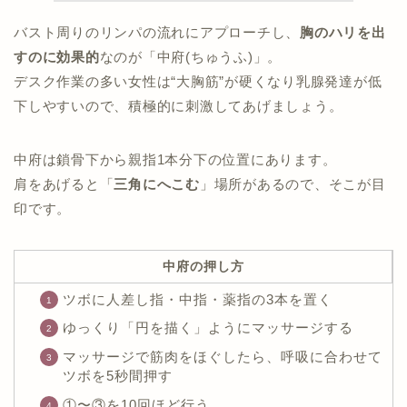
バスト周りのリンパの流れにアプローチし、
胸のハリを出
すのに効果的
なのが「中府(ちゅうふ)」。
デスク作業の多い女性は“大胸筋”が硬くなり乳腺発達が低
下しやすいので、積極的に刺激してあげましょう。
中府は鎖骨下から親指1本分下の位置にあります。
肩をあげると「
三角にへこむ
」場所があるので、そこが目
印です。
中府の押し方
ツボに人差し指・中指・薬指の3本を置く
ゆっくり「円を描く」ようにマッサージする
マッサージで筋肉をほぐしたら、呼吸に合わせて
ツボを5秒間押す
①〜③を10回ほど行う