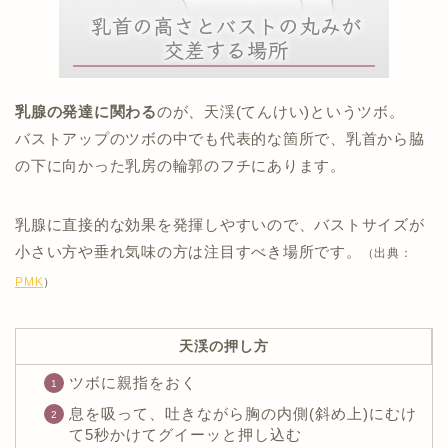
乳腺の発達に関わる
のが、天渓(てんけい)というツボ。
バストアップのツボの中でも代表的な箇所で、乳首から脇
の下に向かった乳房の輪郭のフチにあります。
乳腺に直接的な効果を発揮しやすいので、バストサイズが
小さい方や垂れ気味の方は注目すべき場所です。
（出典：
PMK
）
天渓の押し方
ツボに親指をおく
息を吸って、吐きながら胸の内側(斜め上)にむけ
て5秒かけてグイーッと押し込む