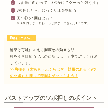
つま先に向かって、3秒かけてグーっと強く押す
3秒押したら、ゆっくり圧を弱める
①〜③を5回ほど行う
※湧泉周りが、じわーっと温まってきたらOKです。
あわせて読みたい
湧泉は育乳に加えて
脚痩せの効果
も◎
脚を引き締めるツボの箇所は以下記事で詳しく解説
しています。
>>脚痩せ（太もも・ふくらはぎ）効果のある＜9つ
のツボ＞を押して美脚をゲットしよう！
バストアップのツボ押しのポイント