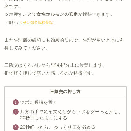
名です。
ツボ押すことで
女性ホルモンの安定
が期待できます。
（参照：
りせい鍼灸院接骨院
）
また生理痛の緩和にも効果的なので、生理が重いときにも
押してみてください。
三陰交はくるぶしから“指4本”分上に位置します。
指で軽く押して痛いと感じるのが特徴です。
三陰交の押し方
ツボに親指を置く
片方の手で足を支えながらツボをグーっと押し、
20秒押したままにする
20秒経ったら、ゆっくり圧を弱める