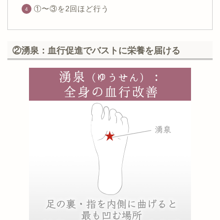
①〜③を2回ほど行う
②湧泉：血行促進でバストに栄養を届ける