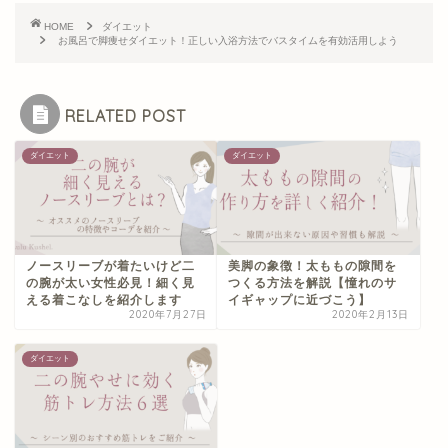
>>寝る前の10分でできる簡単な脚痩せ（太も
HOME
ダイエット
お風呂で脚痩せダイエット！正しい入浴方法でバスタイムを有効活用しよう
も・ふくらはぎ）方法
>>寝ながら脚痩せトレーニングのやり方！
>>痩せる開脚ストレッチで下半身ダイエッ
RELATED POST
ト！
【食事編】
ダイエット
ダイエット
>>【食事制限ナシ】下半身痩せに効果的な食
事メニューを紹介！
ノースリーブが着たいけど二
美脚の象徴！太ももの隙間を
の腕が太い女性必見！細く見
つくる方法を解説【憧れのサ
える着こなしを紹介します
イギャップに近づこう】
2020年7月27日
2020年2月13日
ダイエット