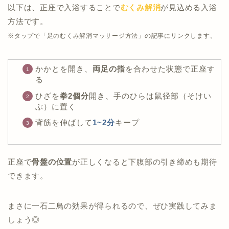
以下は、正座で入浴することで
むくみ解消
が見込める入浴
方法です。
※タップで「足のむくみ解消マッサージ方法」の記事にリンクします。
かかとを開き、
両足の指
を合わせた状態で正座す
る
ひざを
拳2個分
開き、手のひらは鼠径部（そけい
ぶ）に置く
背筋を伸ばして
1~2分
キープ
正座で
骨盤の位置
が正しくなると下腹部の引き締めも期待
できます。
まさに一石二鳥の効果が得られるので、ぜひ実践してみま
しょう◎