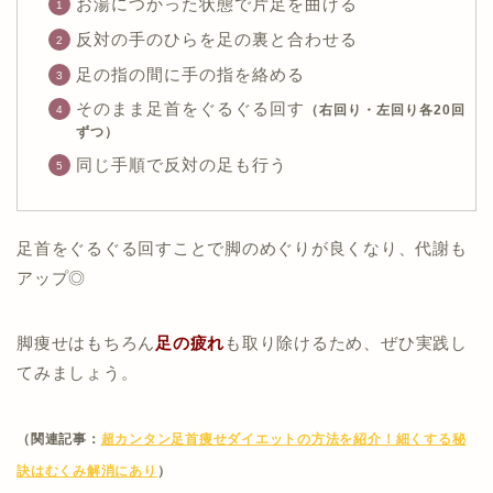
お湯につかった状態で片足を曲げる
反対の手のひらを足の裏と合わせる
足の指の間に手の指を絡める
そのまま足首をぐるぐる回す
（右回り・左回り各20回
ずつ）
同じ手順で反対の足も行う
足首をぐるぐる回すことで脚のめぐりが良くなり、代謝も
アップ◎
脚痩せはもちろん
足の疲れ
も取り除けるため、ぜひ実践し
てみましょう。
（関連記事：
超カンタン足首痩せダイエットの方法を紹介！細くする秘
訣はむくみ解消にあり
）