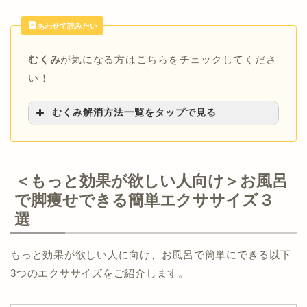
あわせて読みたい
むくみ
が気になる方はこちらをチェックしてくださ
い！
むくみ解消方法一覧をタップで見る
【むくみに効く食べ物・飲み物】
>>むくみを取る食べ物・飲み物はコレ！
>>ルイボスティーでむくみ解消を目指す
＜もっと効果が欲しい人向け＞お風呂
【むくみ解消ストレッチ】
で脚痩せできる簡単エクササイズ３
>>【1回5分】むくみ解消ストレッチ完全ガイ
ド！
選
【むくみ解消のツボ】
>>【部位別】むくみ解消に繋がるツボを徹底
もっと効果が欲しい人に向け、お風呂で簡単にできる以下
解説！
【顔のむくみ解消マッサージ】
3つのエクササイズをご紹介します。
>>顔のむくみはマッサージで即効ケア！
【部位別むくみ解消マッサージ】