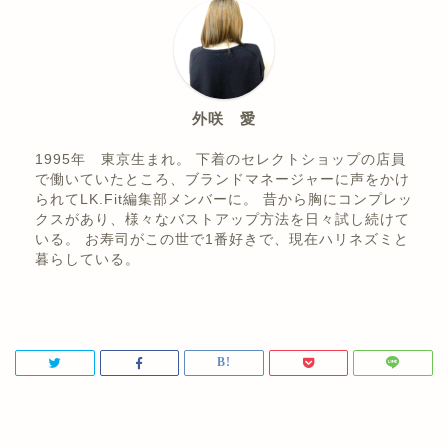
>>ムキムキで筋肉質なふくらはぎを細くする
方法4選！
【脚痩せ（太もも・ふくらはぎ）】
>>ランニングの脚痩せ効果ってどう？
>>足パカダイエットは効果アリ！？
外咲 愛
>>ヒールに脚痩せ効果はあるの?
1995年 東京生まれ。 下着のセレクトショップの店員
>>ダイエットスリッパで脚痩せ！正しい使い
で働いていたところ、ブランドマネージャーに声をかけ
方・選び方を紹介
られてLK.Fit編集部メンバーに。 昔から胸にコンプレッ
クスがあり、様々なバストアップ方法を日々試し続けて
>>脚痩せ（太もも・ふくらはぎ）効果のある9
いる。 お寿司がこの世で1番好きで、現在ハリネズミと
つのツボ
暮らしている。
>>【産後・妊娠中】産後でもカンタンに下半
身痩せできる方法
>>ジムでできる脚痩せトレーニング方法を紹
介！効果的なおすすめメニューも公開します
>>脚痩せに効果的なヨガポーズ7選を紹介！1
日10分行って美脚を目指そう
>>脚痩せ縄跳びダイエットで美脚を目指そう