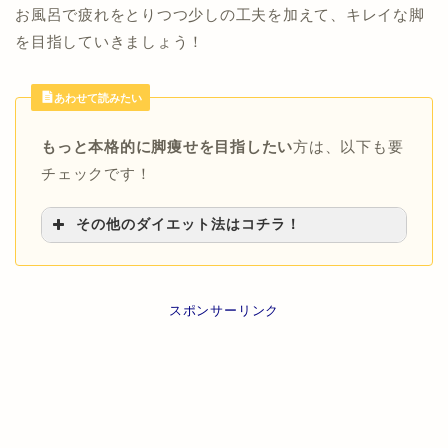
お風呂で疲れをとりつつ少しの工夫を加えて、キレイな脚
を目指していきましょう！
あわせて読みたい
もっと本格的に脚痩せを目指したい
方は、以下も要
チェックです！
その他のダイエット法はコチラ！
※タップで各対策詳細にリンクします。
【脚痩せ方法まとめ】
スポンサーリンク
>>自宅でできる脚やせ方法を一挙紹介！
【膝上の肉の落とし方】
>>膝上の肉を即効で落とす！自宅で簡単に美
脚を目指す方法6選
【太もも痩せ】