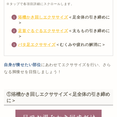
>>部位別むくみ解消マッサージ方法！カンタ
※タップで各項目詳細にスクロールします。
ンなやり方で全身スッキリ
【お腹のむくみ解消法】
浴槽かき回しエクササイズ
＜足全体の引き締めに
>>ぽっこりお腹の原因はむくみ！？簡単にで
＞
きるむくみ解消方法
【足上げでむくみ解消】
足首ぐるぐるエクササイズ
＜太ももの引き締めに
>>
足上げでむくみを即効解消！お家でできる
＞
簡単むくみ解消方法
バタ足エクササイズ
＜むくみや疲れの解消に＞
自身が痩せたい部位
にあわせてエクササイズを行い、さら
なる脚痩せを目指しましょう！
①浴槽かき回しエクササイズ＜足全体の引き締め
に＞