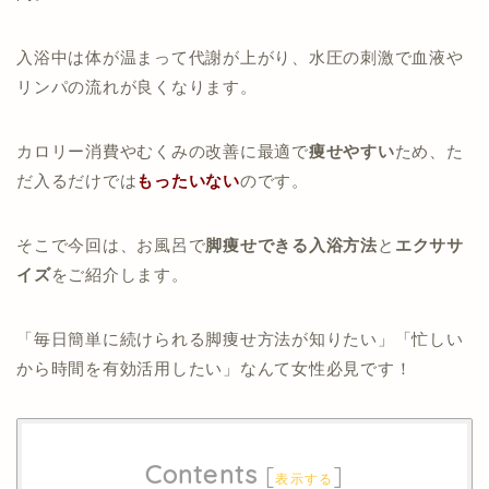
入浴中は体が温まって代謝が上がり、水圧の刺激で血液や
リンパの流れが良くなります。
カロリー消費やむくみの改善に最適で
痩せやすい
ため、た
だ入るだけでは
もったいない
のです。
そこで今回は、お風呂で
脚痩せできる入浴方法
と
エクササ
イズ
をご紹介します。
「毎日簡単に続けられる脚痩せ方法が知りたい」「忙しい
から時間を有効活用したい」なんて女性必見です！
Contents
[
]
表示する