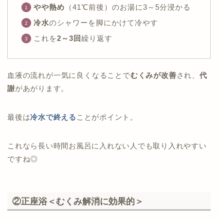
やや熱め
（41℃前後）のお湯に3～5分浸かる
冷水
のシャワーを脚にかけて冷やす
これを
2～3回
繰り返す
血液の流れが一気に良くなることで
むくみが改善
され、
代
謝
があがります。
最後は
冷水で終える
ことがポイント。
これなら長い時間お風呂に入れない人でも取り入れやすい
ですね◎
②正座浴＜むくみ解消に効果的＞