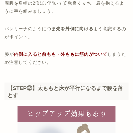
簡単むくみ解消方法
両脚を肩幅の2倍ほど開いて姿勢良く立ち、肩を抱えるよ
うに手を組みましょう。
バレリーナのように
つま先を外側に向ける
よう意識するの
がポイント。
膝が
内側に入ると前もも・外ももに筋肉がついて
しまうた
め注意してください。
【STEP②】太ももと床が平行になるまで腰を落
とす