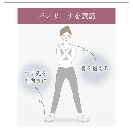
【むくみ解消ストレッチ】
>>【1回5分】むくみ解消ストレッチ完全ガイ
ド！
【むくみ解消のツボ】
>>【部位別】むくみ解消に繋がるツボを徹底
解説！
【脚のむくみ解消マッサージ】
>>足のむくみ解消マッサージのやり方を
5STEPで解説！
【顔のむくみ解消マッサージ】
>>顔のむくみはマッサージで即効ケア！
【部位別むくみ解消マッサージ】
>>部位別むくみ解消マッサージ方法！カンタ
ンなやり方で全身スッキリ
【お風呂でむくみ解消】
>>むくみ解消に繋がるお風呂の入り方！
【お腹のむくみ解消法】
>>ぽっこりお腹の原因はむくみ！？簡単にで
きるむくみ解消方法
【足上げでむくみ解消】
>>
足上げでむくみを即効解消！お家でできる