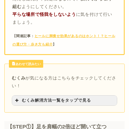
組む
ようにしてください。
平らな場所で怪我をしないよう
に気を付けて行い
ましょう。
【関連記事：
ヒールに脚痩せ効果があるのはホント！？ヒール
の選び方・歩き方も紹介
】
あわせて読みたい
むくみ
が気になる方はこちらをチェックしてくださ
い！
むくみ解消方法一覧をタップで見る
【むくみに効く食べ物・飲み物】
>>むくみを取る食べ物・飲み物はコレ！
>>ルイボスティーでむくみ解消を目指す
【STEP①】足を肩幅の2倍ほど開いて立つ