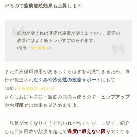
がるので
脂肪燃焼効果も上昇
します。
筋肉が増えれば基礎代謝量が増えますので、肥満の
改善にはよく筋トレがすすめられます。
(引用：
厚生労働省
)
また血液循環作用があるふくらはぎを刺激できるため、血
行が促進され
むくみ
や
冷え性の改善サポート
にも◎
(参照：
千葉医師会≪PDF≫
)
さらにお尻や背筋・腹筋の筋肉も使うので、
ヒップアップ
や
お腹痩せ
の効果も見込めますよ。
一見足が太くなりそうと思われがちですが、上記でご紹介
した目安回数や頻度を超えて
過度に鍛えない限り
太くなる