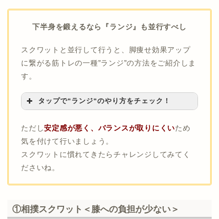
下半身を鍛えるなら『ランジ』も並行すべし
スクワットと並行して行うと、脚痩せ効果アップ
に繋がる筋トレの一種”ランジ”の方法をご紹介しま
す。
タップで“ランジ“のやり方をチェック！
足を
前後
に大きく開く
ただし
安定感が悪く、バランスが取りにくい
ため
気を付けて行いましょう。
両手は胸の前で組む
スクワットに慣れてきたらチャレンジしてみてく
上体は真っ直ぐのまま腰を落とす
ださいね。
前足の膝を
90度
まで曲げる
元の姿勢に戻る
反対側も同様に行う
①相撲スクワット＜膝への負担が少ない＞