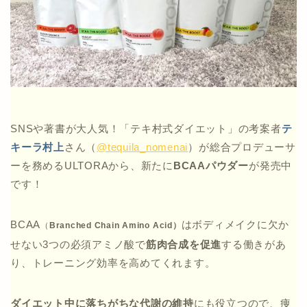
SNSや著書が大人気！「テキ村式ダイエット」の考案者
テ
キーラ村上
さん（
@tequila_nomenai
）が総合プロデューサ
ーを務めるULTORAから、新たに
BCAAパウダー
が発売中
です！
BCAA
はボディメイクに欠か
（
Branched Chain Amino Acid）
せない3つの必須アミノ酸で
筋肉合成を促進
する働きがあ
り、トレーニング効率を高めてくれます。
ダイエット中に落ちがちな代謝の維持
にも役立つので、痩