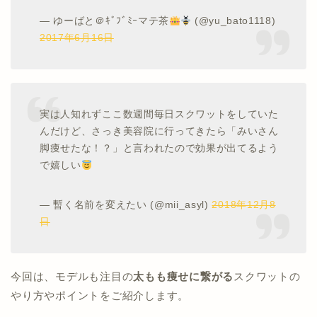
— ゆーばと＠ｷﾞﾌﾞﾐｰマテ茶
(@yu_bato1118)
2017年6月16日
実は人知れずここ数週間毎日スクワットをしていた
んだけど、さっき美容院に行ってきたら「みいさん
脚痩せたな！？」と言われたので効果が出てるよう
で嬉しい
— 暫く名前を変えたい (@mii_asyl)
2018年12月8
日
今回は、モデルも注目の
太もも痩せに繋がる
スクワットの
やり方やポイントをご紹介します。