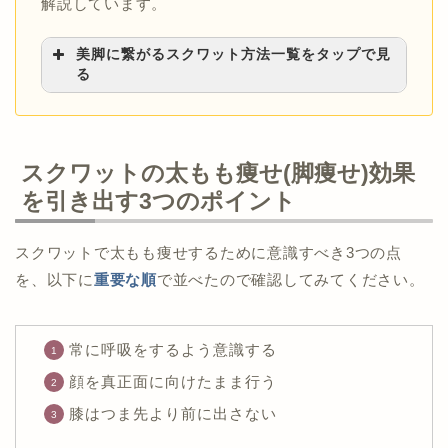
解説しています。
美脚に繋がるスクワット方法一覧をタップで見
る
▼
ダイエット編
>>本気で太もも痩せしたいなら筋トレすべ
スクワットの太もも痩せ(脚痩せ)効果
し！
を引き出す3つのポイント
>>自宅でできる骨盤矯正で脱・下半身デブ
▼
悩み改善編
スクワットで太もも痩せするために意識すべき3つの点
>>O脚は自分で矯正に導ける！今日からでき
を、以下に
重要な順
で並べたので確認してみてください。
るカンタン改善策
>>美脚の象徴！太ももの隙間(サイギャップ)
を作る方法
常に呼吸をするよう意識する
>>産後でもカンタンに下半身痩せできる方法5
顔を真正面に向けたまま行う
選
膝はつま先より前に出さない
>>膝上の肉を即効で落とす！自宅で簡単に美
脚を目指す方法6選