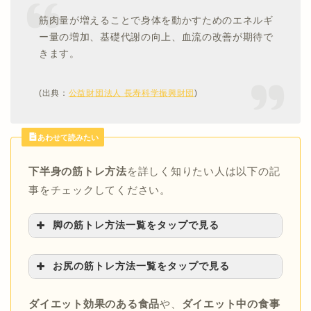
筋肉量が増えることで身体を動かすためのエネルギ
ー量の増加、基礎代謝の向上、血流の改善が期待で
きます。
(出典：
公益財団法人 長寿科学振興財団
)
あわせて読みたい
下半身の筋トレ方法
を詳しく知りたい人は以下の記
事をチェックしてください。
脚の筋トレ方法一覧をタップで見る
【脚やせ方法】
お尻の筋トレ方法一覧をタップで見る
>>ジムでできる脚痩せトレーニング方法を紹
介！
>>スクワットはヒップアップ効果なし？体験
>>寝る前の10分でできる簡単な脚痩せ（太も
ダイエット効果のある食品
や、
ダイエット中の食事