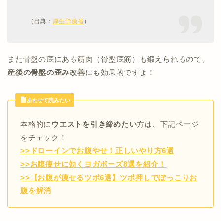
（出典：
厚生労働省
）
また骨盤の底にある筋肉（骨盤底筋）も鍛えられるので、
産後の骨盤の歪み改善
にも効果的ですよ！
あわせて読みたい
本格的に
ウエストを引き締めたい
方は、下記ページ
をチェック！
>>ドローインでお腹やせ！正しいやり方6選
>>お腹痩せに効くヨガポーズ8選を紹介！
>>【お腹が痩せるツボ6選】ツボ押しでぽっこりお
腹を解消