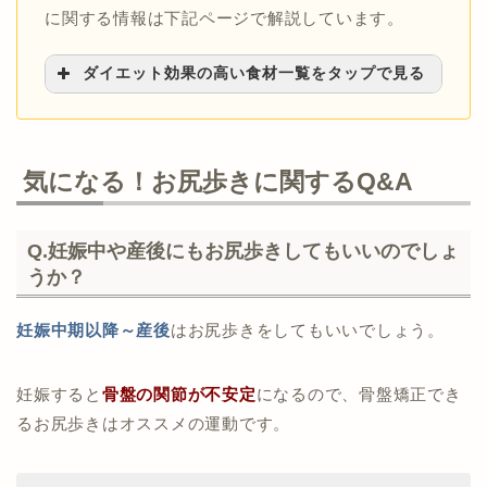
者の口コミや正しい方法
も・ふくらはぎ）方法
に関する情報は下記ページで解説しています。
>>40代からでもヒップアップできる！超カン
>>寝ながら脚痩せトレーニングのやり方！
タン美尻の作り方
>>【産後・妊娠中
】
産後でもカンタンに下半
>>お尻痩せに効果的な簡単ダイエット方法！
身痩せできる方法5選
ダイエット効果の高い食材一覧をタップで見る
>>ヒップアップにおすすめの筋トレ８選！
【太もも痩せ方法】
>>ヒップリフトでお尻を引き締め！効果的な
>>本気で太もも痩せしたいなら筋トレすべ
>>【食事制限ナシ】下半身痩せに効果的な食
正しいやり方と注意点
し！
事メニューを紹介！
>>太もも裏が痩せる簡単ダイエット方法7選
>>食物繊維で食べないダイエット卒業！痩せ
気になる！お尻歩きに関するQ&A
【ふくらはぎ痩せ方法】
る食材とレシピを紹介
>>ふくらはぎ痩せしたいなら“正しい筋ト
>>マグネシウムはダイエットの救世主！効果
レ”をすべし！
や1日の摂取量を解説
Q.妊娠中や産後にもお尻歩きしてもいいのでしょ
【膝上の肉の落とし方】
>>むくみを取る食べ物・飲み物はコレ！コン
うか？
>>膝上の肉を即効で落とす！自宅で簡単に美
ビニで手に入る食材
脚を目指す方法6選
>>ダイエット中の間食OKな食べ物
【脚痩せ方法まとめ】
>>ダイエット中に飲んでもいいお酒の種類
妊娠中期以降～産後
はお尻歩きをしてもいいでしょう。
>>自宅でできる脚やせ方法を一挙紹介！
妊娠すると
骨盤の関節が不安定
になるので、骨盤矯正でき
るお尻歩きはオススメの運動です。