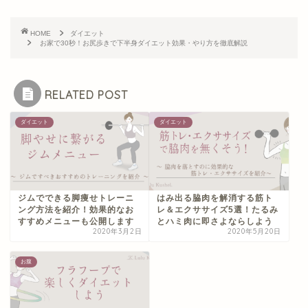
HOME
ダイエット
お家で30秒！お尻歩きで下半身ダイエット効果・やり方を徹底解説
RELATED POST
ダイエット
ダイエット
ジムでできる脚痩せトレーニ
はみ出る脇肉を解消する筋ト
ング方法を紹介！効果的なお
レ＆エクササイズ5選！たるみ
すすめメニューも公開します
とハミ肉に即さよならしよう
2020年3月2日
2020年5月20日
お腹