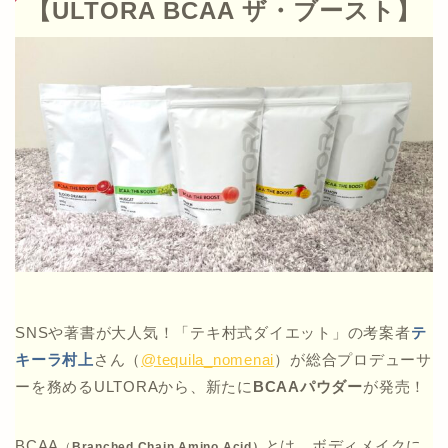
【ULTORA BCAA ザ・ブースト】
SNSや著書が大人気！「テキ村式ダイエット」の考案者
テ
キーラ村上
さん（
@tequila_nomenai
）が総合プロデューサ
ーを務めるULTORAから、新たに
BCAAパウダー
が発売！
BCAA
とは、ボディメイクに
（
Branched Chain Amino Acid）