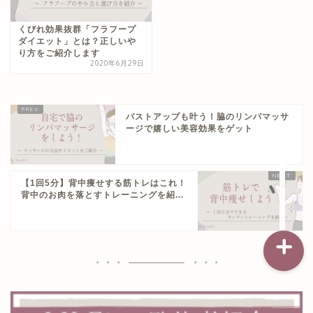
くびれ効果抜群「フラフープ
ダイエット」とは？正しいや
記事一覧
り方をご紹介します
2020年6月29日
ダイエット
バストアップも叶う！脇のリンパマッサ
バストアップ（育乳）
ージで嬉しい美容効果をゲット
ナイトブラの基礎知識
【1回5分】背中痩せする筋トレはこれ！
背中のお肉を落とすトレーニングを紹...