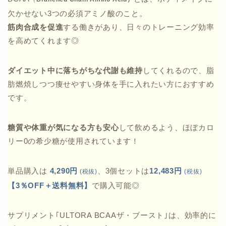
欠かせない3つの必須アミノ酸のこと。
筋肉合成を促進
する働きがあり、日々のトレーニング効率
を高めてくれます◎
ダイエット中に落ちがちな代謝も維持
してくれるので、脂
肪燃焼しつつ痩せやすい身体を手に入れたい方におすすめ
です。
糖質や体重が気になる方も安心
して飲めるよう、ほぼカロ
リー0の希少糖が使用されています！
単品購入は
4,290円
、3個セットは
12,483円
(税抜)
(税抜)
【3％OFF＋送料無料】
で購入可能◎
サプリメント｢ULTORA BCAAザ・ブースト｣は、効率的に