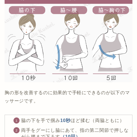
胸の形を改善するのに効果的で手軽にできるのが以下のマ
ッサージです。
脇の下を手で掴み
10秒
ほど揉む（両脇ともに）
両手をグーにし脇にあて、指の第二関節で押しな
がら腰まで下ろす
（10回）