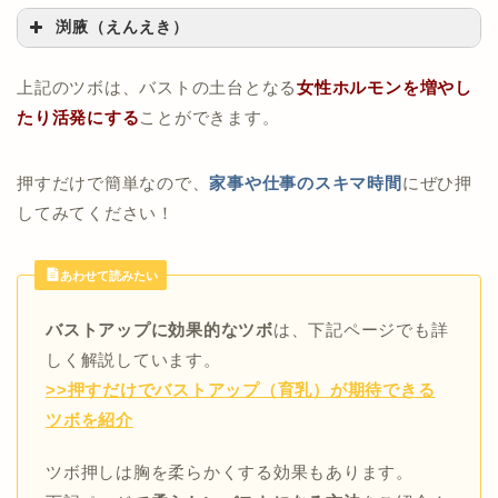
渕腋（えんえき）
上記のツボは、バストの土台となる
女性ホルモンを
増やし
たり活発にする
ことができます。
押すだけで簡単なので、
家事や仕事のスキマ時間
にぜひ押
してみてください！
女性ホルモンの働きを促す効果
あわせて読みたい
鎮痛安定作用
女性ホルモンの分泌量を増やす
バストアップに効果的なツボ
は、下記ページでも詳
しく解説しています。
>>押すだけでバストアップ（育乳）が期待できる
乳腺の発達をサポート
栄養や女性ホルモン
ツボを紹介
【ツボの場所】
乳首から指2本分下。
ツボ押しは胸を柔らかくする効果もあります。