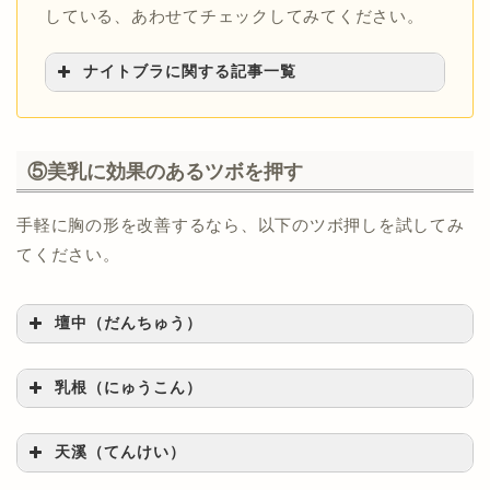
している、あわせてチェックしてみてください。
ナイトブラに関する記事一覧
>>ナイトブラのバストアップ効果
>>自分にあったナイトブラの選び方
⑤美乳に効果のあるツボを押す
>>離れ乳改善に効くナイトブラの選び方
>>授乳中のナイトブラの選び方
手軽に胸の形を改善するなら、以下のツボ押しを試してみ
>>妊娠中・産後のナイトブラの選び方
てください。
>>肩こりしないナイトブラの選び方
>>40代〜50代からのナイトブラの選び方
壇中（だんちゅう）
>>昼間につけていいナイトブラの条件
>>ゆるいナイトブラの注意点
乳根（にゅうこん）
天溪（てんけい）