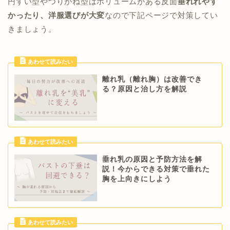
円すい型やつりがね型はボリュームがある反面
垂れれやす
上下の脂
かったり、洋服選びが大変
なので下記ページで対策してい
おわん型より一層均等に胸が膨ら
肪のバランスもちょうど良い
きましょう。
んでいる
小さい胸を何とかしたい！という方は下記ページを参考にして
ください。
Cカップ以上の女性
ふっくら弾力もある
クーパー
小さめでハリのあるバストが垂れる
靭帯が伸びてしまう
離れ乳（離れ胸）は改善でき
る？原因と治し方を解説
乳腺が発達しているが脂肪が少ない
胸が小さくなる原因は生活習慣
が関係！バストサイズを戻す方
バストの上半分にボリュームがない方
法5選を紹介します
遺伝による要素
垂れ乳の原因と予防方法を解
説！今からできる対策で垂れた
胸を上向きにしよう
脂肪が多く柔らかい上にボリュ
ームがある
萎んで垂れ