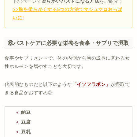
下記ページで
柔らかいバストになる方法
をご紹介！
>>胸を柔らかくする5つの方法でマシュマロおっぱ
【ツボの場所】
【ツボの押し方】
乳首のラインから脇に向かったバストの付け根部分。
いに!
（出典：
倉敷平成病院
）
【ツボの場所】
ツボに指を当てる
乳頭から約10cm外側でワキの下の部分。
【ツボの押し方】
息を吐きながら
3秒
ほど押す
⑥バストケアに必要な栄養を食事・サプリで摂取
回数：
10回
【ツボの場所】
ツボに親指をおく
【ツボの押し方】
食事やサプリメントで、体の内側から胸の成長に関わる女
左右の乳首を結んだラインの中央部分。
息を吐きながら胸の内側(斜め上)にむけて5秒か
性ホルモンを増やすことも大切です。
ツボに親指を置く
押し切ったら、
5秒
かけて圧力を弱める
【ツボの押し方】
回数：
10回
息を吐きながら
3秒
かけてグーっと両方同時に押
代表的なものだと以下のような
「イソフラボン」
が摂取で
回数：
10回
きる食品がおすすめ◎
三本指をツボにおく
息を吐きながらグーっと
3秒
ほど押す
納豆
回数：
10回
豆腐
豆乳