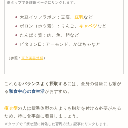
※タップで各詳細ページにリンクします。
大豆イソフラボン：豆腐、
豆乳
など
ボロン（ホウ素）：りんご、
キャベツ
など
たんぱく質：肉、魚、卵など
ビタミンE：アーモンド、かぼちゃなど
（参照：
東京美容外科
）
これらを
バランスよく摂取
するには、全身の健康にも繋が
る
和食中心の食生活
がおすすめ。
痩せ型
の人は標準体型の人よりも脂肪を付ける必要がある
ため、特に食事面に着目しましょう。
※タップで「痩せ型に特化した育乳方法」記事にリンクします。