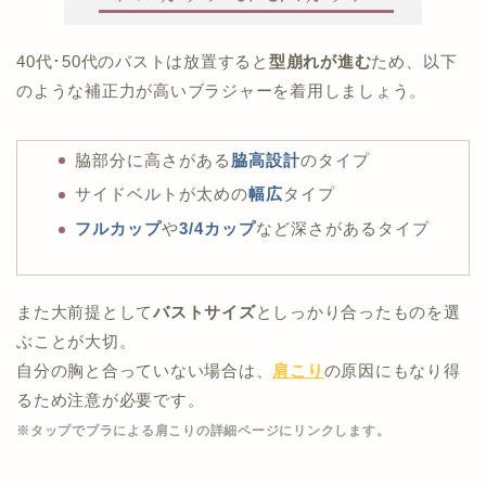
40代･50代のバストは放置すると
型崩れが進む
ため、以下
のような補正力が高いブラジャーを着用しましょう。
脇部分に高さがある
脇高設計
のタイプ
サイドベルトが太めの
幅広
タイプ
フルカップ
や
3/4カップ
など深さがあるタイプ
また大前提として
バストサイズ
としっかり合ったものを選
ぶことが大切。
自分の胸と合っていない場合は、
肩こり
の原因にもなり得
るため注意が必要です。
※タップでブラによる肩こりの詳細ページにリンクします。