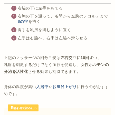
右脇の下に左手をあてる
右胸の下を通って、谷間から左胸のデコルテまで
8の字
を描く
両手を乳房を囲むように置く
左手は右脇へ、右手は左脇へ滑らせる
上記のマッサージの回数目安は
左右交互に10回
ずつ。
乳腺を刺激するだけでなく血行を促進し、
女性ホルモンの
分泌を活性化
させる効果も期待できます。
身体の温度が高い
入浴中
や
お風呂上がり
に行うのがおすす
めです。
あわせて読みたい