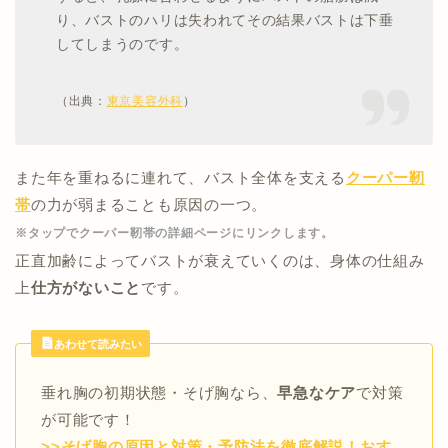
り、バストのハリは失われてその結果バストは下垂
してしまうのです。
（出典：
東京美容外科
）
また年を重ねるに連れて、バスト全体を支える
クーパー靭
帯
の力が弱まることも原因の一つ。
※タップでクーパー靭帯の詳細ページにリンクします。
正直加齢によってバストが衰えていくのは、身体の仕組み
上
仕方がないこと
です。
あわせて読みたい
垂れ胸の初期状態・そげ胸なら、
早急なケア
で対策
が可能です！
>>そげ胸の原因と対策・予防法を徹底解説！おす