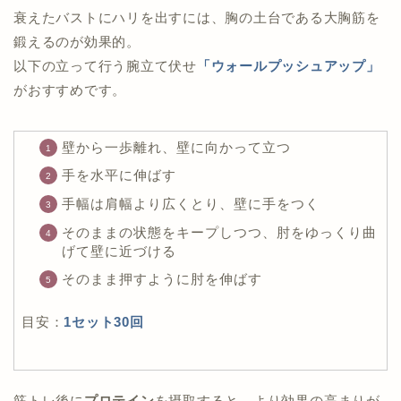
衰えたバストにハリを出すには、胸の土台である大胸筋を
鍛えるのが効果的。
以下の立って行う腕立て伏せ
「ウォールプッシュアップ」
がおすすめです。
壁から一歩離れ、壁に向かって立つ
手を水平に伸ばす
手幅は肩幅より広くとり、壁に手をつく
そのままの状態をキープしつつ、肘をゆっくり曲
げて壁に近づける
そのまま押すように肘を伸ばす
目安：
1セット
30回
筋トレ後に
プロテイン
を摂取すると、より効果の高まりが