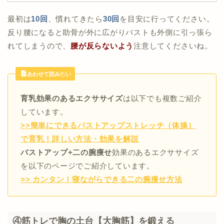
最初は
10回
、慣れてきたら
30回
を目安に行ってください。
反り腰になると助骨が外に広がりバストも外側に引っ張ら
れてしまうので、
腰が反らないよう
注意してくださいね。
あわせて読みたい
育乳効果のあるエクササイズ
は以下でも複数ご紹介
しています。
>>簡単にできるバストアップストレッチ（体操）
で育乳！詳しい方法・効果を解説
バストアップ+二の腕痩せ
効果のあるエクササイズ
を以下のページでご紹介しています。
>> カンタン！寝ながらできる二の腕痩せ方法
④筋トレで胸の土台【大胸筋】を鍛える