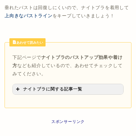
垂れたバストは回復しにくいので、ナイトブラを着用して
上向きなバストライン
をキープしていきましょう！
あわせて読みたい
下記ページで
ナイトブラのバストアップ効果や着け
方
なども紹介しているので、あわせてチェックして
みてください。
ナイトブラに関する記事一覧
>>ナイトブラのバストアップ効果について
>>自分に合ったナイトブラの選び方
>>ナイトブラの正しい付け方
スポンサーリンク
>>ゆるいナイトブラの危険性について