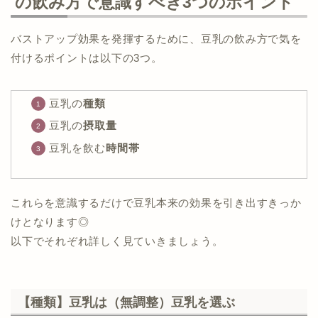
の飲み方で意識すべき3つのポイント
バストアップ効果を発揮するために、豆乳の飲み方で気を
付けるポイントは以下の3つ。
豆乳の
種類
豆乳の
摂取量
豆乳を飲む
時間帯
これらを意識するだけで豆乳本来の効果を引き出すきっか
けとなります◎
以下でそれぞれ詳しく見ていきましょう。
【種類】豆乳は（無調整）豆乳を選ぶ