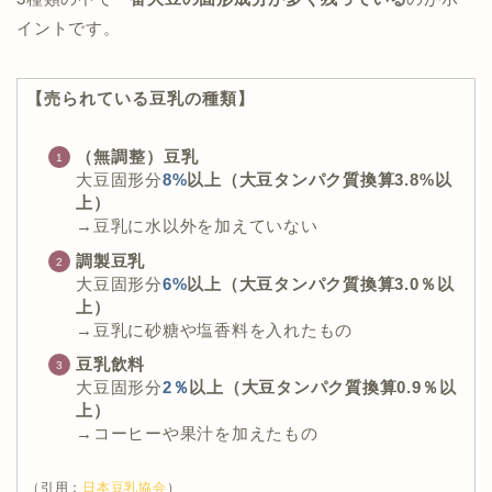
イントです。
【売られている豆乳の種類】
（無調整）豆乳
大豆固形分
8%
以上（大豆タンパク質換算3.8%以
上）
→豆乳に水以外を加えていない
調製豆乳
大豆固形分
6%
以上（大豆タンパク質換算3.0％以
上）
→豆乳に砂糖や塩香料を入れたもの
豆乳飲料
大豆固形分
2％
以上（大豆タンパク質換算0.9％以
上）
→コーヒーや果汁を加えたもの
（引用：
日本豆乳協会
）