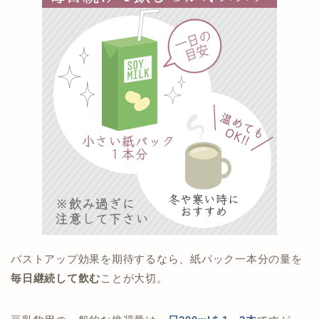
バストアップ効果を期待するなら、紙パック一本分の量を
毎日継続して飲む
ことが大切。