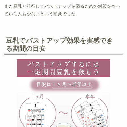
また豆乳と並行してバストアップを図るための対策をやっ
ている人も少ないという印象でした。
豆乳でバストアップ効果を実感でき
る期間の目安