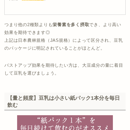
つまり他の2種類よりも
栄養素を多く摂取
でき、より高い
効果を期待できます◎
上記は日本農林規格（JAS規格）によって区分され、豆乳
のパッケージに明記されていることがほとんど。
バストアップ効果を期待したい方は、大豆成分の量に着目
して豆乳を選びましょう。
【量と頻度】豆乳は小さい紙パック1本分を毎日
飲む