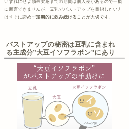
いずれにせよ効果実感までの期間は個人差があるので一概
に断言できませんが、豆乳でバストアップを目指したい方
はすぐに諦めず
定期的に飲み続ける
ことが大切です。
バストアップの秘密は豆乳に含まれ
る主成分”大豆イソフラボン”にあり