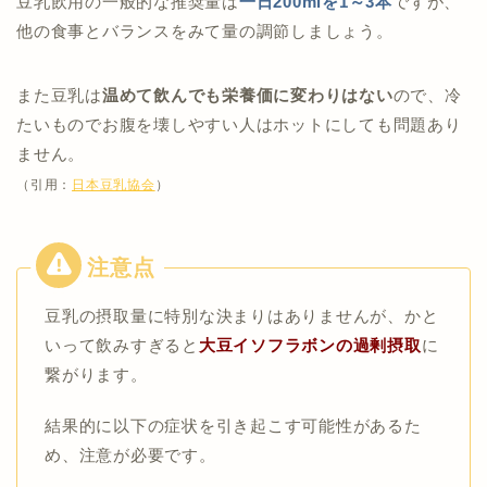
豆乳飲用の一般的な推奨量は
一日200mlを1～3本
ですが、
他の食事とバランスをみて量の調節しましょう。
また豆乳は
温めて飲んでも栄養価に変わりはない
ので、冷
たいものでお腹を壊しやすい人はホットにしても問題あり
ません。
（引用：
日本豆乳協会
）
豆乳の摂取量に特別な決まりはありませんが、かと
いって飲みすぎると
大豆イソフラボンの過剰摂取
に
繋がります。
結果的に以下の症状を引き起こす可能性があるた
め、注意が必要です。