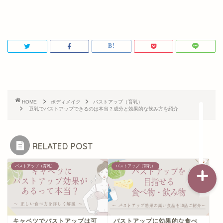
記事一覧
ダイエット
バストアップ（育乳）
HOME
ボディメイク
バストアップ（育乳）
豆乳でバストアップできるのは本当？成分と効果的な飲み方を紹介
ナイトブラの基礎知識
RELATED POST
バストアップ（育乳）
バストアップ（育乳）
キャベツでバストアップは可
バストアップに効果的な食べ