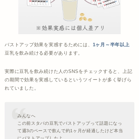
バストアップ効果を実感するためには、
1ヶ月～半年以上
豆乳を飲み続ける必要があります。
実際に豆乳を飲み続けた人のSNSをチェックすると、上記
の期間で効果を実感しているというツイートが多く挙げら
れていました。
みんなへ
この前スタバの豆乳でバストアップって話題になっ
て週3のペースで飲んで約1ヶ月が経過したけど本当
にバストアップしたよ。