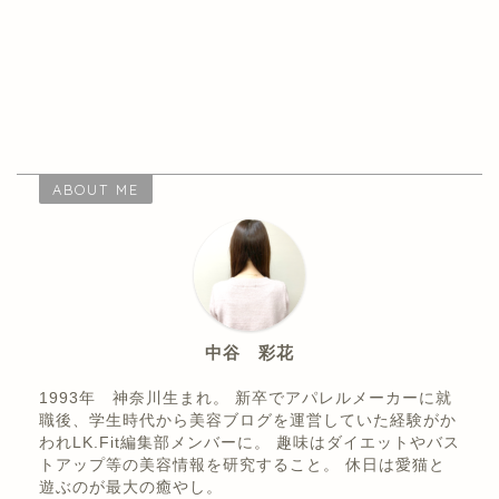
ABOUT ME
中谷 彩花
1993年 神奈川生まれ。 新卒でアパレルメーカーに就
職後、学生時代から美容ブログを運営していた経験がか
われLK.Fit編集部メンバーに。 趣味はダイエットやバス
トアップ等の美容情報を研究すること。 休日は愛猫と
遊ぶのが最大の癒やし。