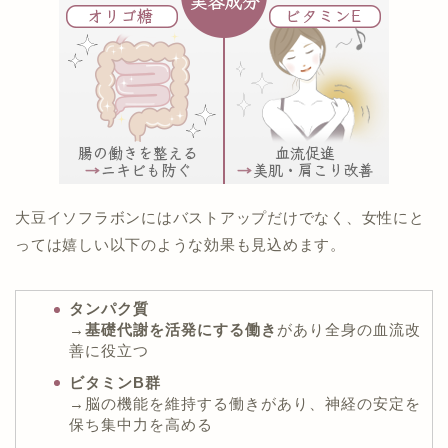
大豆イソフラボンにはバストアップだけでなく、女性にと
っては嬉しい以下のような効果も見込めます。
タンパク質
→
基礎代謝を活発にする働き
があり全身の血流改
善に役立つ
ビタミンB群
→脳の機能を維持する働きがあり、神経の安定を
保ち集中力を高める