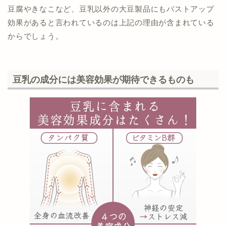
豆腐やきなこなど、豆乳以外の大豆製品にもバストアップ
効果があると言われているのは上記の理由が含まれている
からでしょう。
豆乳の成分には美容効果が期待できるものも