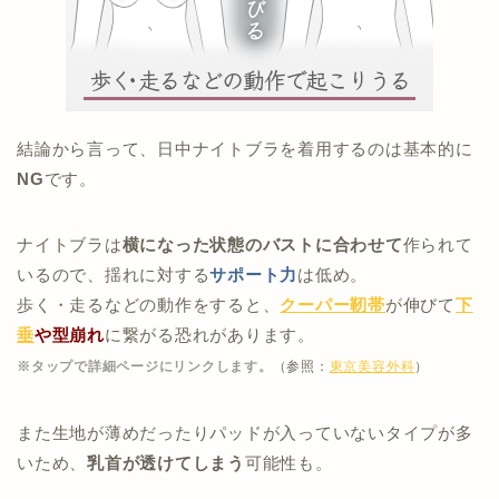
結論から言って、日中ナイトブラを着用するのは基本的に
NG
です。
ナイトブラは
横になった状態のバストに合わせて
作られて
いるので、揺れに対する
サポート力
は低め。
歩く・走るなどの動作をすると、
クーパー靭帯
が伸びて
下
垂
や型崩れ
に繋がる恐れがあります。
※タップで詳細ページにリンクします。
（参照：
東京美容外科
）
また生地が薄めだったりパッドが入っていないタイプが多
いため、
乳首が透けてしまう
可能性も。