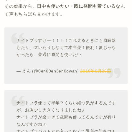
その効果から、
日中も使いたい・既に昼間も着ている
なん
て声もちらほら見かけます。
ナイトブラすげー！！！！これ走るときにも肩紐落
ちたり、ズレたりしなくて本当楽！便利！夏じゃな
かったら、普通に昼間も使いたい
— えん (@0en09en3en0owan)
2019年6月26日
ナイトブラ使って半年？くらい経つ気がするんです
が、お胸少し大きくなりましたねぇ
ナイトブラが楽すぎて昼間も使ってるんですが有り
なんですかねぇ
ナイトブラパットとか入ってなくて乳首の防御力0