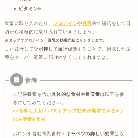
ビタミンE
食事に取り入れたり、
プロテイン
や
豆乳
等で補給をして日
頃から積極的に取り入れていきましょう。
※タップでプロテイン・豆乳の効果詳細にリンクします。
また並行して
ツボ押し
で血行促進することで、摂取した栄
養をクーパー靭帯に届けやすくしてくれますよ。
上記栄養素を含む
具体的な食材や目安量
は以下を参
考にしてみてください。
>>食事も大切！バストアップ効果が期待できる4つ
の栄養素&食材
ボロンを含む育乳食材・
キャベツの詳しい効果
は以