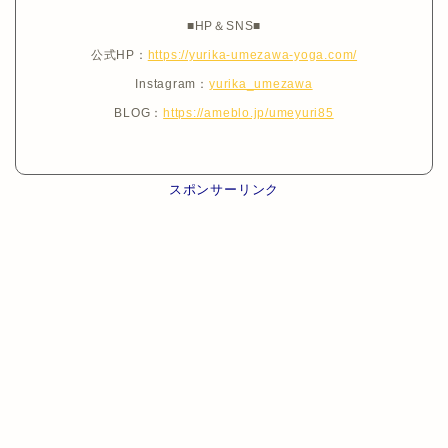
■HP＆SNS■
公式HP：
https://yurika-umezawa-yoga.com/
Instagram：
yurika_umezawa
BLOG：
https://ameblo.jp/umeyuri85
スポンサーリンク