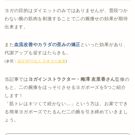
ヨガの目的はダイエットのみではありませんが、普段つか
わない腕の筋肉を刺激することで二の腕痩せの効果が期待
出来ます。
また
血流改善
や
カラダの歪みの矯正
といった効果があり、
代謝アップも促すはたらきも。
(参照：
認定NPO法人 日本ヨガ連盟
)
当記事では
ヨガインストラクター・梅澤 友里香さん
監修の
もと、二の腕痩をほっそりさせるヨガポーズを5つご紹介
します！
「筋トレはキツくて続かない…」という方は、お家ででき
る簡単ヨガポーズでたるんだ二の腕を引き締めていきまし
ょう。