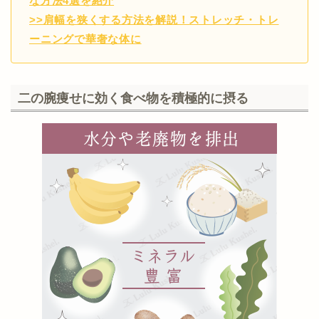
な方法4選を紹介
チ方法はこちら
>>肩幅を狭くする方法を解説！ストレッチ・トレ
>>二の腕ねじりのダイエット方法はこちら
ーニングで華奢な体に
>>二の腕痩せのマッサージ方法はこちら
>>二の腕を引きしめる逆腕立て伏せのやり方
はこちら
二の腕痩せに効く食べ物を積極的に摂る
>>二の腕のむくみ解消方法はこちら