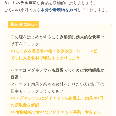
うに
ミネラル豊富な食品
を積極的に摂りましょう。
むくみの原因である
水分や老廃物を排出
してくれますよ。
あわせて読みたい
二の腕をはじめとする
むくみ解消に効果的な食事
は
以下をチェック！
>>むくみを取る食べ物・飲み物はコレ！コンビニ
で手に入る食材で即効すっきりしよう
バナナは
マグネシウムも豊富
でわかめは
食物繊維が
豊富
！
ダイエット効果を高める食材を知りたい方は以下の
記事もチェックしてください。
>>マグネシウムはダイエットの救世主！効果や1日
の摂取量を解説
>>食物繊維で食べないダイエット卒業！食材とレ