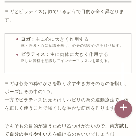
ヨガとピラティスは似ているようで目的が全く異なりま
す。
記事一覧
ダイエット
ヨガ
：主に心に大きく作用する
体・呼吸・心に意識を向け、心身の穏やかさを取り戻す。
ピラティス
：主に肉体に大きく作用する
バストアップ（育乳）
正しい骨格を意識してインナーマッスルを鍛える。
ナイトブラの基礎知識
ヨガは心身の穏やかさを取り戻す生き方そのものを指し、
ポーズはその中の1つ。
一方でピラティスは元々はリハビリの為の運動療法で、体
を正しく使うことで強くしなやかな筋肉を作ります。
そもそもの目的が違うため甲乙つけがたいので、
両方試し
て自分のやりやすい方
を続けるのもいいでしょう◎