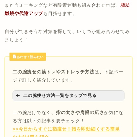
またウォーキングなど有酸素運動も組み合わせれば、
脂肪
燃焼や代謝アップ
も目指せます。
自分ができそうな対策を探して、いくつか組み合わせてみ
ましょう！
あわせて読みたい
二の腕痩せの筋トレやストレッチ方法
は、下記ペー
ジで詳しく紹介しています。
二の腕痩せ方法一覧をタップで見る
>>二の腕痩せの筋トレ方法はこちら
二の腕だけでなく、
指の太さや肩幅の広さ
が気にな
>>ダンベルを使う二の腕ダイエット方法はこ
る方は以下の記事を要チェック！
ちら
>>今日からすぐに指痩せ！指を即効細くする簡単
>>タオルやチューブを使う二の腕のストレッ