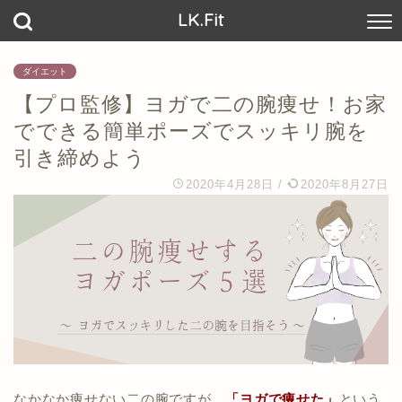
LK.Fit
ダイエット
【プロ監修】ヨガで二の腕痩せ！お家
でできる簡単ポーズでスッキリ腕を
引き締めよう
2020年4月28日
/
2020年8月27日
なかなか痩せない二の腕ですが、
「ヨガで痩せた」
という