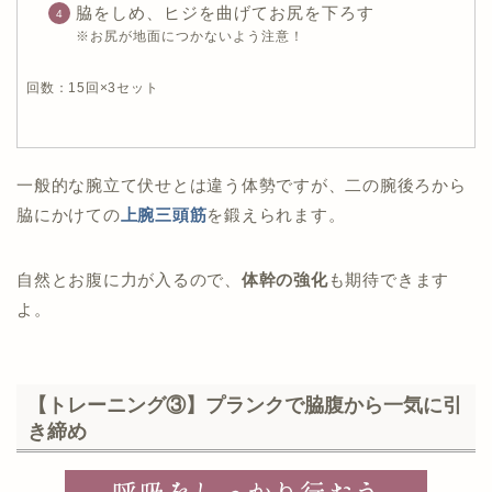
脇をしめ、ヒジを曲げてお尻を下ろす
※お尻が地面につかないよう注意！
回数：15回×3セット
一般的な腕立て伏せとは違う体勢ですが、二の腕後ろから
脇にかけての
上腕三頭筋
を鍛えられます。
自然とお腹に力が入るので、
体幹の強化
も期待できます
よ。
【トレーニング③】プランクで脇腹から一気に引
き締め