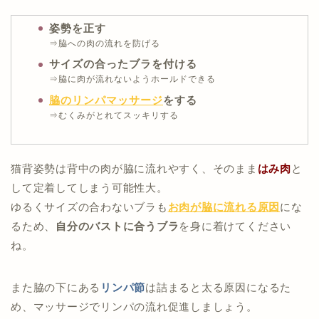
姿勢を正す
⇒脇への肉の流れを防げる
サイズの合ったブラを付ける
⇒脇に肉が流れないようホールドできる
脇のリンパマッサージ
をする
⇒むくみがとれてスッキリする
猫背姿勢は背中の肉が脇に流れやすく、そのまま
はみ肉
と
して定着してしまう可能性大。
ゆるくサイズの合わないブラも
お肉が脇に流れる原因
にな
るため、
自分のバストに合うブラ
を身に着けてください
ね。
また脇の下にある
リンパ節
は詰まると太る原因になるた
め、マッサージでリンパの流れ促進しましょう。