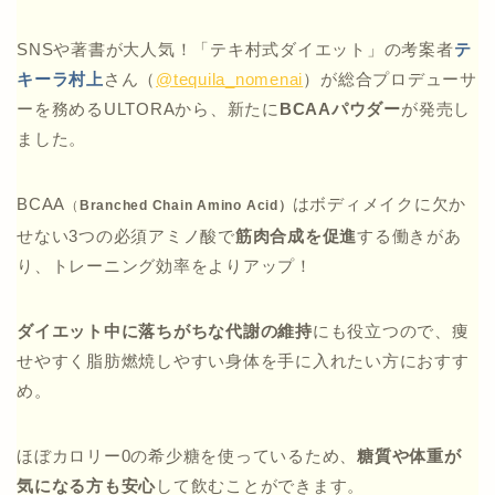
SNSや著書が大人気！「テキ村式ダイエット」の考案者
テ
キーラ村上
さん（
@tequila_nomenai
）が総合プロデューサ
ーを務めるULTORAから、新たに
BCAAパウダー
が発売し
ました。
BCAA
はボディメイクに欠か
（
Branched Chain Amino Acid）
せない3つの必須アミノ酸で
筋肉合成を促進
する働きがあ
り、トレーニング効率をよりアップ！
ダイエット中に落ちがちな代謝の維持
にも役立つので、痩
せやすく脂肪燃焼しやすい身体を手に入れたい方におすす
め。
ほぼカロリー0の希少糖を使っているため、
糖質や体重が
気になる方も安心
して飲むことができます。