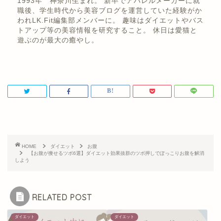
1993年 神奈川生まれ。 新卒でアパレルメーカーに就
職後、学生時代から美容ブログを運営していた経験がか
われLK.Fit編集部メンバーに。 趣味はダイエットやバス
トアップ等の美容情報を研究すること。 休日は愛猫と
遊ぶのが最大の癒やし。
HOME
ダイエット
お腹
【お腹が痩せるツボ6選】ダイエット効果抜群のツボ押しでぽっこりお腹を解消
しよう
RELATED POST
ダイエット
ダイエット