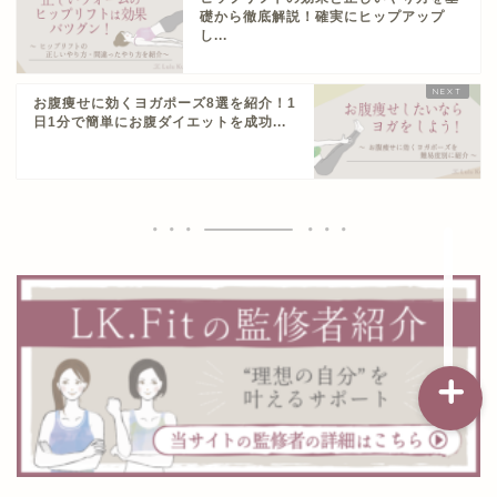
礎から徹底解説！確実にヒップアップ
し...
記事一覧
お腹痩せに効くヨガポーズ8選を紹介！1
日1分で簡単にお腹ダイエットを成功...
ダイエット
バストアップ（育乳）
ナイトブラの基礎知識