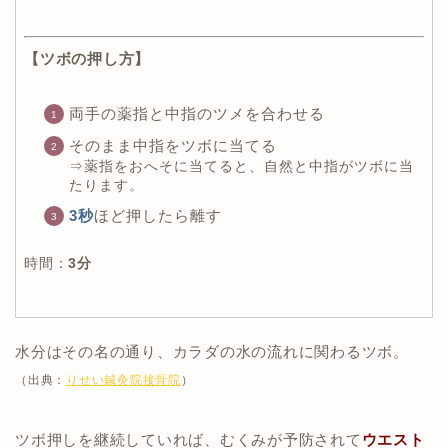
【ツボの押し方】
両手の薬指と中指のツメを合わせる
そのまま中指をツボに当てる
⇒薬指をおへそに当てると、自然と中指がツボに当
たります。
3秒
ほど押したら離す
時間：
3分
水分はその名の通り、カラダの水の流れに関わるツボ。
（出典：
りせい鍼灸院接骨院
）
ツボ押しを継続していれば、むくみが予防されて
ウエスト