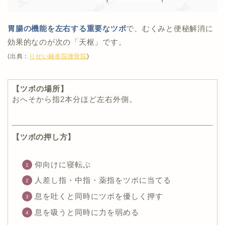
胃腸の機能を左右する重要なツボ
で、むくみと便秘解消に
効果的なのが次の「天枢」です。
(出典：
りせい鍼灸院接骨院
)
【ツボの場所】
おへそから指2本分ほど左右外側。
【ツボの押し方】
仰向けに寝転ぶ
人差し指・中指・薬指をツボに当てる
息を吐くと同時にツボを優しく押す
息を吸うと同時に力を弱める