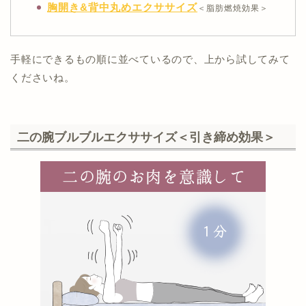
胸開き&背中丸めエクササイズ
＜脂肪燃焼効果＞
手軽にできるもの順に並べているので、上から試してみて
くださいね。
二の腕ブルブルエクササイズ＜引き締め効果＞