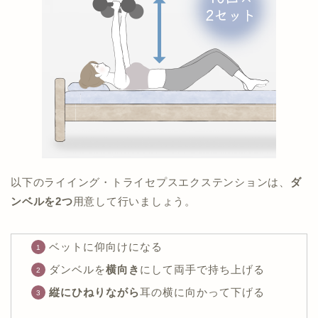
以下のライイング・トライセプスエクステンションは、
ダ
ンベルを2つ
用意して行いましょう。
ベットに仰向けになる
ダンベルを
横向き
にして両手で持ち上げる
縦にひねりながら
耳の横に向かって下げる