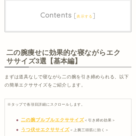
Contents
[
]
表示する
二の腕痩せに効果的な寝ながらエク
ササイズ3選【基本編】
まずは道具なしで寝ながら二の腕を引き締められる、以下
の簡単エクササイズをご紹介します。
※タップで各項目詳細にスクロールします。
二の腕ブルブルエクササイズ
＜引き締め効果＞
うつ伏せエクササイズ
＜上腕三頭筋に効く＞