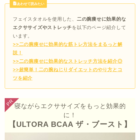
あわせて読みたい
フェイスタオルを使用した、
二の腕痩せに効果的な
エクササイズやストレッチ
を以下のページ紹介して
います。
>>二の腕痩せに効果的な筋トレ方法をまるっと解
説！
>>二の腕痩せに効果的なストレッチ方法を紹介◎
>>超簡単！二の腕ねじりダイエットのやり方とコ
ツを紹介
寝ながらエクササイズをもっと効果的
に！
【ULTORA BCAA ザ・ブースト】