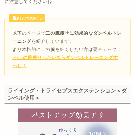
に注意してくださいね。
あわせて読みたい
以下のページで
二の腕痩せに効果的なダンベルトレ
ーニング
を紹介しています。
より本格的に二の腕を細くしたい方は要チェック！
>>二の腕痩せしたいならダンベルトレーニングす
べし！
ライイング・トライセプスエクステンション＜ダ
ンベル使用＞