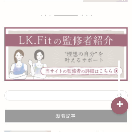
記事一覧
ダイエット
バストアップ（育乳）
ナイトブラの基礎知識
新着記事