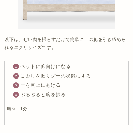
以下は、ぜい肉を揺らすだけで簡単に二の腕を引き締めら
れるエクササイズです。
ベットに仰向けになる
こぶしを握りグーの状態にする
手を真上にあげる
ぶるぶると腕を振る
時間：
1分