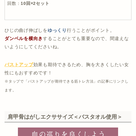
回数：
10回×2セット
ひじの曲げ伸ばしを
ゆっくり
行うことがポイント。
ダンベルを横向き
することがとても重要なので、間違えな
いようにしてくださいね。
バストアップ
効果も期待できるため、胸を大きくしたい女
性にもおすすめです！
※タップで「バストアップが期待できる筋トレ方法」の記事にリンクし
ます。
肩甲骨はがしエクササイズ＜バスタオル使用＞