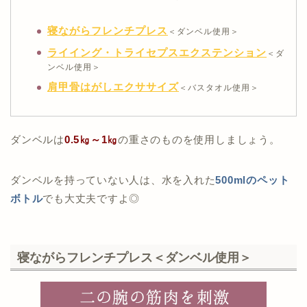
寝ながらフレンチプレス
＜ダンベル使用＞
ライイング・トライセプスエクステンション
＜ダ
ンベル使用＞
肩甲骨はがしエクササイズ
＜バスタオル使用＞
ダンベルは
0.5㎏～1㎏
の重さのものを使用しましょう。
ダンベルを持っていない人は、水を入れた
500mlのペット
ボトル
でも大丈夫ですよ◎
寝ながらフレンチプレス＜ダンベル使用＞