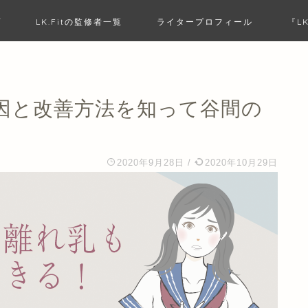
プ
LK.Fitの監修者一覧
ライタープロフィール
『L
因と改善方法を知って谷間の
2020年9月28日
/
2020年10月29日