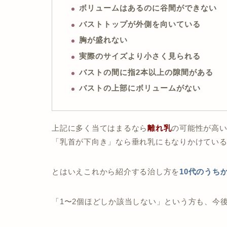
ボリュームはあるのに谷間ができない
バストトップが外側を向いている
胸が盛れない
実際のサイズより小さく見られる
バストの間に指2本以上の隙間がある
バストの上部にボリュームがない
上記に多く当てはまるなら
離れ乳
の可能性が高
「乳首が下向き」なら垂れ乳にもなりかけてい
とはいえこれから紹介する治し方を
10代のうち
「1〜2個ほどしか該当しない」という方も、今