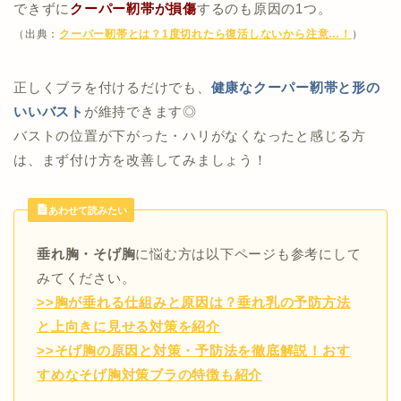
できずに
クーパー靭帯が損傷
するのも原因の1つ。
（出典：
クーパー靭帯とは？1度切れたら復活しないから注意…！
）
正しくブラを付けるだけでも、
健康なクーパー靭帯と形の
いいバスト
が維持できます◎
バストの位置が下がった・ハリがなくなったと感じる方
は、まず付け方を改善してみましょう！
あわせて読みたい
垂れ胸・そげ胸
に悩む方は以下ページも参考にして
みてください。
>>胸が垂れる仕組みと原因は？垂れ乳の予防方法
と上向きに見せる対策を紹介
>>そげ胸の原因と対策・予防法を徹底解説！おす
すめなそげ胸対策ブラの特徴も紹介