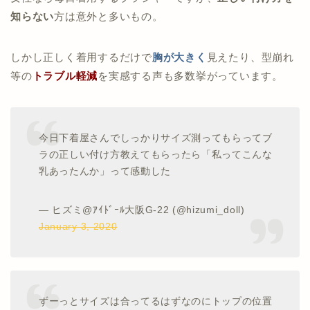
知らない
方は意外と多いもの。
しかし正しく着用するだけで
胸が大きく
見えたり、型崩れ
等の
トラブル軽減
を実感する声も多数挙がっています。
今日下着屋さんでしっかりサイズ測ってもらってブ
ラの正しい付け方教えてもらったら「私ってこんな
乳あったんか」って感動した
— ヒズミ@ｱｲﾄﾞｰﾙ大阪G-22 (@hizumi_doll)
January 3, 2020
ずーっとサイズは合ってるはずなのにトップの位置