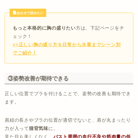
あわせて読みたい
もっと本格的に胸の盛りたい
方は、下記ページをチ
ェック！
>>正しい胸の盛り方を日常から水着までシーン別
でご紹介！
③姿勢改善が期待できる
正しい位置でブラを付けることで、姿勢の改善も期待でき
ます。
肩紐の長さやブラの位置が適切でないと、肩が丸まったり
力が入って
猫背気味
に。
見た目も美しくなく、
バスト周囲の血行不良や筋肉量の低