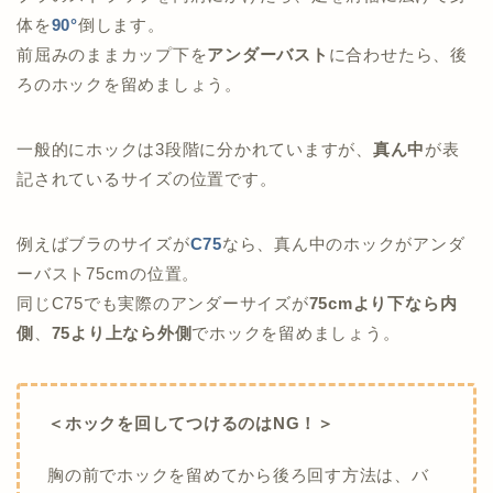
体を
90°
倒します。
前屈みのままカップ下を
アンダーバスト
に合わせたら、後
ろのホックを留めましょう。
一般的にホックは3段階に分かれていますが、
真ん中
が表
記されているサイズの位置です。
例えばブラのサイズが
C75
なら、真ん中のホックがアンダ
ーバスト75cmの位置。
同じC75でも実際のアンダーサイズが
75cmより下なら内
側
、
75より上なら外側
でホックを留めましょう。
＜ホックを回してつけるのはNG！＞
胸の前でホックを留めてから後ろ回す方法は、バ