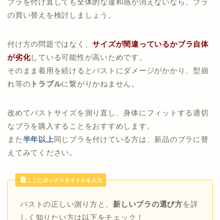
ブラを付け直しても全体的な違和感が消えないなら、ブラ
の買い替えを検討しましょう。
付け方の問題ではなく、
サイズが間違っているか
ブラ自体
が劣化
している可能性が高いためです。
そのまま着用を続けるとバストにダメージがかかり、型崩
れ等の
トラブル
に繋がりかねません。
改めてバストサイズを測り直し、身体にフィットする適切
なブラを購入することをおすすめします。
また
半年以上
同じブラを付けている方は、新品のブラに替
えてみてください。
ここにボックスタイトルを入力
バストの正しい測り方と、
新しいブラの選び方
を詳
しく知りたい方は以下をチェック！