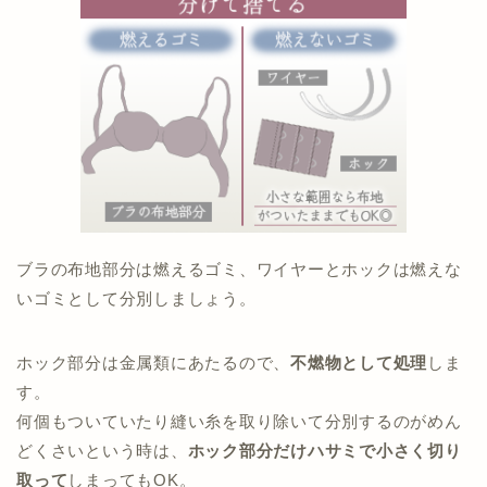
ブラの
布地部分は燃えるゴミ
、
ワイヤーとホックは燃えな
いゴミ
として分別しましょう。
ホック部分は金属類にあたるので、
不燃物として処理
しま
す。
何個もついていたり縫い糸を取り除いて分別するのがめん
どくさいという時は、
ホック部分だけハサミで小さく切り
取って
しまってもOK。