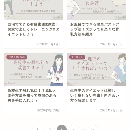
自宅でできる有酸素運動9選！
お風呂でできる簡単バストア
お家で楽しくトレーニング&ダ
ップ法！ズボラでも楽々な育
イエットしよう
乳方法を紹介
2020年10月13日
2020年9月28日
バストのお悩み
ダイエット
高校生で離れ乳に！？原因と
生理中のダイエットは難し
改善方法を知って谷間のある
い！痩せない理由と向き合い
胸を手に入れよう
方を解説します
2020年9月28日
2020年9月25日
...
1
2
3
4
14