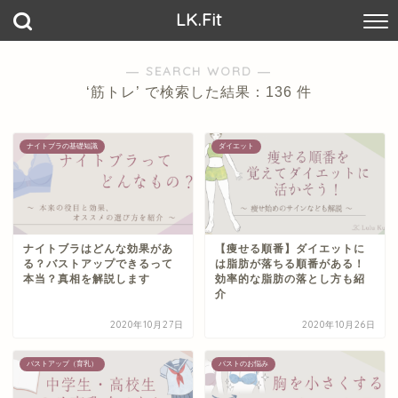
LK.Fit
― SEARCH WORD ―
‘筋トレ’ で検索した結果：136 件
ナイトブラの基礎知識
ダイエット
ナイトブラはどんな効果があ
【痩せる順番】ダイエットに
る？バストアップできるって
は脂肪が落ちる順番がある！
本当？真相を解説します
効率的な脂肪の落とし方も紹
介
2020年10月27日
2020年10月26日
バストアップ（育乳）
バストのお悩み