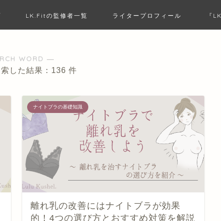
プ
LK.Fitの監修者一覧
ライタープロフィール
『L
ARCH WORD ―
検索した結果：136 件
ナイトブラの基礎知識
離れ乳の改善にはナイトブラが効果
的！4つの選び方とおすすめ対策を解説