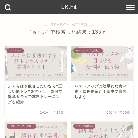
LK.Fit
― SEARCH WORD ―
‘筋トレ’ で検索した結果：136 件
ダイエット
バストアップ（育乳）
ふくらはぎ痩せしたいなら“正
バストアップに効果的な食べ
しい筋トレ”をすべし！自宅で
物・飲み物紹介！食事で育乳
簡単＆ジムで本格トレーニン
しよう
グを紹介
2020年1月28日
2021年1月28日
バストアップ（育乳）
バストのお悩み