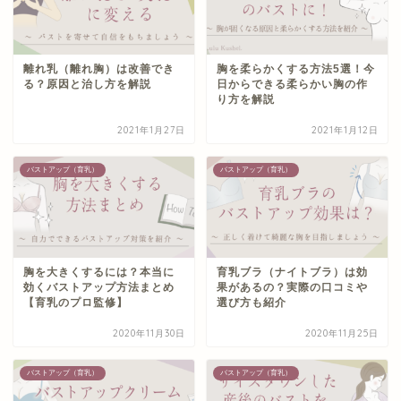
離れ乳（離れ胸）は改善でき
胸を柔らかくする方法5選！今
る？原因と治し方を解説
日からできる柔らかい胸の作
り方を解説
2021年1月27日
2021年1月12日
バストアップ（育乳）
バストアップ（育乳）
胸を大きくするには？本当に
育乳ブラ（ナイトブラ）は効
効くバストアップ方法まとめ
果があるの？実際の口コミや
【育乳のプロ監修】
選び方も紹介
2020年11月30日
2020年11月25日
バストアップ（育乳）
バストアップ（育乳）