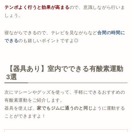
テンポよく行うと効果が高まる
ので、意識しながら行いま
しょう。
寝ながらできるので、
テレビを見ながらなど
合間の時間に
できる
のも嬉しいポイントですよ◎
【器具あり】室内でできる有酸素運動
3選
仰向けに寝る（布団またはヨガマットの上がお
すすめ）
次にマシーンやグッズを使って、手軽にできるおすすめの
背中全体を床にしっかりとつける
有酸素運動をご紹介します。
仰向けになり、両腕は身体の横におく
器具を使えば、
家でもジムに通うのと同じ
ように運動する
腰を浮かし脚を垂直に上げる
床と垂直(90度)になるよう両脚をまっすぐ上に
⇒両手は押さえるように腰に手を添える
ことができますよ！
上げる
⇒つま先の向きもまっすぐに伸ばす
自転車を漕ぐように脚を回す
回数：
1回10分×2