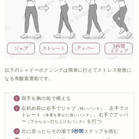
以下のシャドーボクシングは簡単に行えてストレス発散に
なる有酸素運動です。
両手を胸の前で構える
右斜め前に右手でジャブ
、左手でス
（軽いパンチ）
トレート
、右手でアッパ
（体重を乗せた強いパンチ）
ー
を打つ
（下から上へ打ち上げるパンチ）
元に戻ったらその場で
3秒間
ステップを踏む