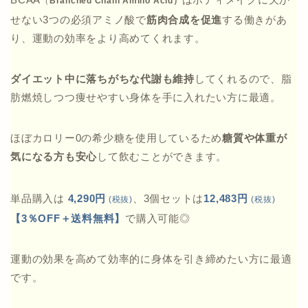
（
Branched Chain Amino Acid）
せない3つの必須アミノ酸で
筋肉合成を促進
する働きがあ
り、運動の効率をより高めてくれます。
ダイエット中に落ちがちな代謝も維持
してくれるので、脂
肪燃焼しつつ痩せやすい身体を手に入れたい方に最適。
ほぼカロリー0の希少糖を使用しているため
糖質や体重が
気になる方も安心
して飲むことができます。
単品購入は
4,290円
、3個セットは
12,483円
(税抜)
(税抜)
【3％OFF＋送料無料】
で購入可能◎
運動の効果を高めて効率的に身体を引き締めたい方に最適
です。