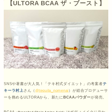
【ULTORA BCAA ザ・ブースト】
SNSや著書が大人気！「テキ村式ダイエット」の考案者
テ
キーラ村上
さん（
@tequila_nomenai
）が総合プロデューサ
ーを務めるULTORAから、新たに
BCAAパウダー
が発売。
BCAA
はボディメイクに欠か