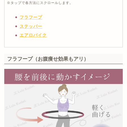
太ももの付け根から左右に45度程度足を開
※タップで各方法にスクロールします。
き、
1
秒キープ
1秒
かけて閉じる
フラフープ
回数：
10～20回
ステッパー
エアロバイク
あわせて読みたい
フラフープ（お腹痩せ効果もアリ）
足パカエクササイズの正しいやり方を詳しく
知りたい方は以下記事をチェック！
>>足パカダイエットは足にもお腹にも効く！
やり方と効果を解説