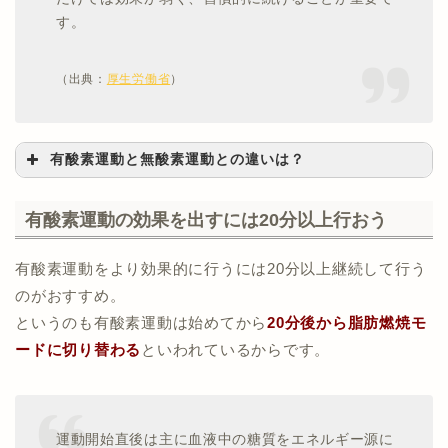
す。
（出典：
厚生労働省
）
有酸素運動と無酸素運動との違いは？
大きな違いは
使用するエネルギー源
だと考えられてい
有酸素運動の効果を出すには20分以上行おう
て、有酸素運動では脂肪酸、無酸素運動ではグルコー
スが主に利用されています。
有酸素運動をより効果的に行うには20分以上継続して行う
のがおすすめ。
また無酸素運動とは
強度の強い運動
のことで、息をし
というのも有酸素運動は始めてから
20分後から脂肪燃焼モ
ない運動を指すわけではありません。
短距離走や筋ト
ードに切り替わる
といわれているからです。
レ
などが無酸素運動に分類されます。
無酸素運動は脂肪を燃焼するというよりも、
筋肉を大
運動開始直後は主に血液中の糖質をエネルギー源に