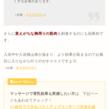
くする必要があります。
（出典：
東京美容外科
）
バスト上部に指4本を片手をそえる
鎖骨に向かって上方向にさすり上げる
【ツボの場所】左右のバストトップを結んだ真ん中の
おなじように反対側も行う
さらに
衰えがちな胸周りの筋肉
を刺激するのにも効果的で
位置
回数：
各10回
す。
谷間付近にあるツボ「膻中（だんちゅう）」の上
に両手中指をそっとおく
入浴中や入浴後は体が温まり、より効果が高まるのでお風
呂に入りながら行うのがオススメですよ◎
息を大きく吸い、吐くと同時にゆっくり
3秒
押す
回数：
10回
（出典：
東京美容外科
）
バストアップクリーム
育乳効果
あわせて読みたい
マッサージで育乳効果も実感したい方
は、下記ペー
ジもあわせてチェック！
鎮痛安定作用
>>自分でできるバストアップマッサージ方法を紹