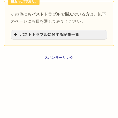
あわせて読みたい
その他にも
バストトラブルで悩んでいる方
は、以下
のページにも目を通してみてください。
バストトラブルに関する記事一覧
>>胸が流れる原因と対処法
>>デコルテが痩せすぎな人の改善策
>>胸が小さくなる原因と元に戻す方法
スポンサーリンク
>>バージスラインが広いかどうかの見分け方と狭
くする方法
>>胸の形が悪いときの改善策