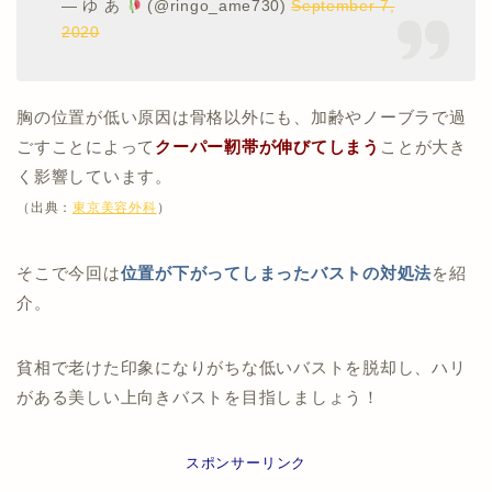
— ゆ あ
(@ringo_ame730)
September 7,
2020
胸の位置が低い原因は骨格以外にも、加齢やノーブラで過
ごすことによって
クーパー靭帯が伸びてしまう
ことが大き
く影響しています。
（出典：
東京美容外科
）
そこで今回は
位置が下がってしまったバストの対処法
を紹
介。
貧相で老けた印象になりがちな低いバストを脱却し、ハリ
がある美しい上向きバストを目指しましょう！
スポンサーリンク