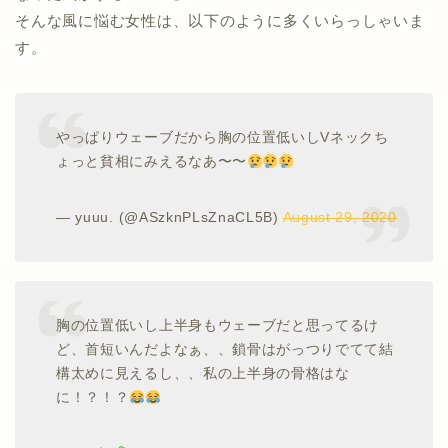
そんな風に悩む女性は、以下のように多くいらっしゃいま
す。
やっぱりウェーブだから胸の位置低いしVネックち
ょっと貧相にみえるなあ〜〜
— yuuu. (@ASzknPLsZnaCL5B)
August 29, 2020
胸の位置低いし上半身もウェーブだと思ってるけ
ど、首短いんだよなぁ、、鎖骨はがっつりでてて結
構太めに見えるし、、私の上半身の骨格はな
に！？！？