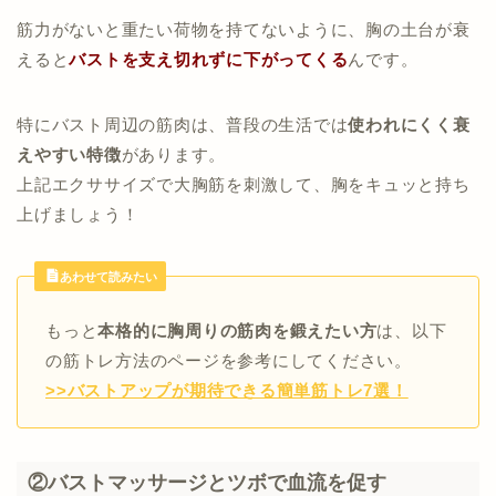
筋力がないと重たい荷物を持てないように、胸の土台が衰
えると
バストを支え切れずに下がってくる
んです。
特にバスト周辺の筋肉は、普段の生活では
使われにくく衰
えやすい特徴
があります。
上記エクササイズで大胸筋を刺激して、胸をキュッと持ち
上げましょう！
あわせて読みたい
胸の前で両手を合掌する
もっと
本格的に胸周りの筋肉を鍛えたい方
は、以下
の筋トレ方法のページを参考にしてください。
肘から手首までのラインが地面と水平にな
るようにする
>>バストアップが期待できる簡単筋トレ7選！
壁に向かって真っ直ぐ立つ
手のひらにグーっと力を入れて、その状態
胸の高さで両手を壁につける
で
10秒キープ
姿勢を崩さずに肘を曲げて壁にカラダを近
息を吐きながらゆっくり手のひらの力を抜
②バストマッサージとツボで血流を促す
づける