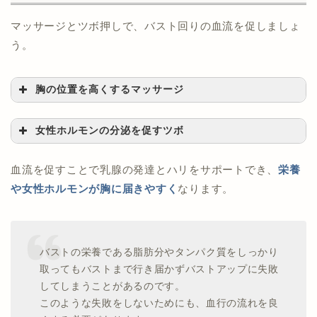
く
ギリギリまで壁に寄せたら元の姿勢に戻る
回数：
10回
マッサージとツボ押しで、バスト回りの血流を促しましょ
回数：
15回×3セット
う。
効果が半減してしまうので、
猫背にならないように
注
胸の位置を高くするマッサージ
腕立て伏せは大胸筋を鍛える定番エクササイズです
意しましょう。
が、
壁を使うとより簡単
でおすすめです◎
女性ホルモンの分泌を促すツボ
短い時間で簡単に大胸筋を鍛えられるので、忙しい方
体力に自信がなくても無理なく続けられるので、毎日
もぜひ試してみてください。
血流を促すことで乳腺の発達とハリをサポートでき、
栄養
の習慣にしてみてください！
や女性ホルモンが胸に届きやすく
なります。
バストの栄養である脂肪分やタンパク質をしっかり
取ってもバストまで行き届かずバストアップに失敗
してしまうことがあるのです。
このような失敗をしないためにも、血行の流れを良