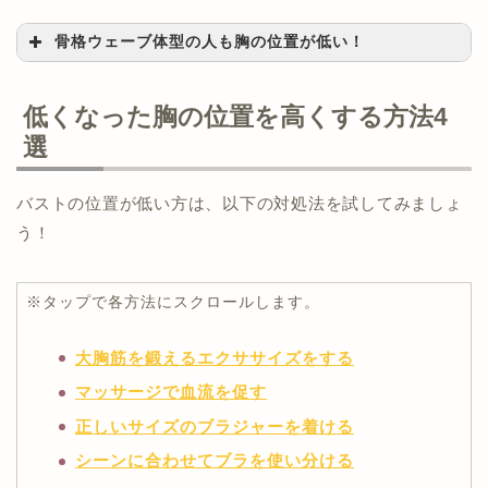
骨格ウェーブ体型の人も胸の位置が低い！
以下の特徴に当てはまる方は、骨格が原因で胸の位置
低くなった胸の位置を高くする方法4
が低いのかもしれません。
選
デコルテがそげて薄い
バストの位置が低い方は、以下の対処法を試してみましょ
脂肪がつきやすい
う！
ウエスト位置やバストの位置が低い
ウェーブ体型は、骨格による
血行不良や体の歪み
がバ
※タップで各方法にスクロールします。
スト位置が低くなる要因。
大胸筋を鍛えるエクササイズをする
「骨格ウェーブ体型」の方も、これから紹介する対処
マッサージで血流を促す
法を試してみてください。
正しいサイズのブラジャーを着ける
シーンに合わせてブラを使い分ける