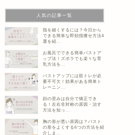
人気の記事一覧
指を細くするには？今日から
できる簡単な即効指痩せ方法4
選を紹...
お風呂でできる簡単バストア
ップ法！ズボラでも楽々な育
乳方法を...
バストアップには筋トレが必
要不可欠！効果がある簡単ト
レーニン...
顔の歪みは自分で矯正でき
る！左右非対称の原因・治す
方法を知っ...
胸の形が悪い原因は？バスト
の形をよくする6つの方法を紹
介しま...