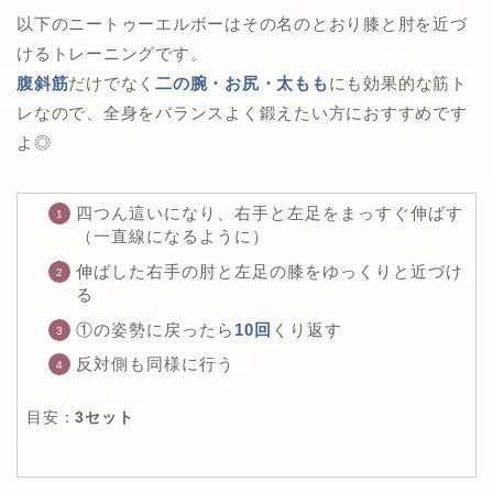
以下のニートゥーエルボーはその名のとおり膝と肘を近づ
けるトレーニングです。
腹斜筋
だけでなく
二の腕・お尻・太もも
にも効果的な筋ト
レなので、全身をバランスよく鍛えたい方におすすめです
よ◎
四つん這いになり、右手と左足をまっすぐ伸ばす
（一直線になるように）
伸ばした右手の肘と左足の膝をゆっくりと近づけ
る
①の姿勢に戻ったら
10回
くり返す
反対側も同様に行う
目安：
3セット