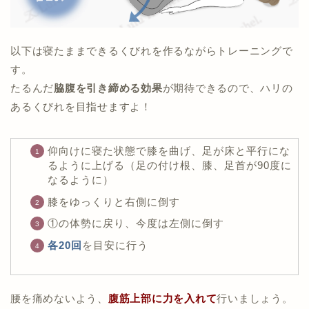
以下は寝たままできるくびれを作るながらトレーニングで
す。
たるんだ
脇腹を引き締める効果
が期待できるので、ハリの
あるくびれを目指せますよ！
仰向けに寝た状態で膝を曲げ、足が床と平行にな
るように上げる（足の付け根、膝、足首が90度に
なるように）
膝をゆっくりと右側に倒す
①の体勢に戻り、今度は左側に倒す
各20回
を目安に行う
腰を痛めないよう、
腹筋上部に力を入れて
行いましょう。