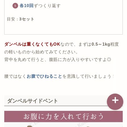
各10回
ずつくり返す
目安：
3セット
記事一覧
ダイエット
ダンベルは重くなくてもOK
なので、まずは
0.5～1kg
程度
バストアップ（育乳）
の軽いものから始めてみてください。
背中を丸めて行うと、腹筋に力が入りやすいですよ◎
ナイトブラの基礎知識
腰ではなく
お腹でひねること
を意識して行いましょう！
ダンベルサイドベント