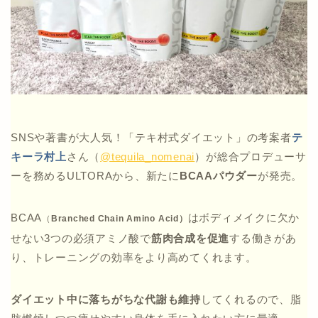
SNSや著書が大人気！「テキ村式ダイエット」の考案者
テ
キーラ村上
さん（
@tequila_nomenai
）が総合プロデューサ
ーを務めるULTORAから、新たに
BCAAパウダー
が発売。
BCAA
はボディメイクに欠か
（
Branched Chain Amino Acid）
せない3つの必須アミノ酸で
筋肉合成を促進
する働きがあ
り、トレーニングの効率をより高めてくれます。
ダイエット中に落ちがちな代謝も維持
してくれるので、脂