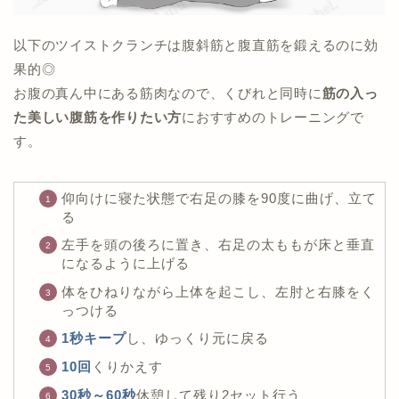
以下のツイストクランチは腹斜筋と腹直筋を鍛えるのに効
果的◎
お腹の真ん中にある筋肉なので、くびれと同時に
筋の入っ
た美しい腹筋を作りたい方
におすすめのトレーニングで
す。
仰向けに寝た状態で右足の膝を90度に曲げ、立て
る
左手を頭の後ろに置き、右足の太ももが床と垂直
になるように上げる
体をひねりながら上体を起こし、左肘と右膝をく
っつける
1秒キープ
し、ゆっくり元に戻る
10回
くりかえす
30秒～60秒
休憩して残り2セット行う