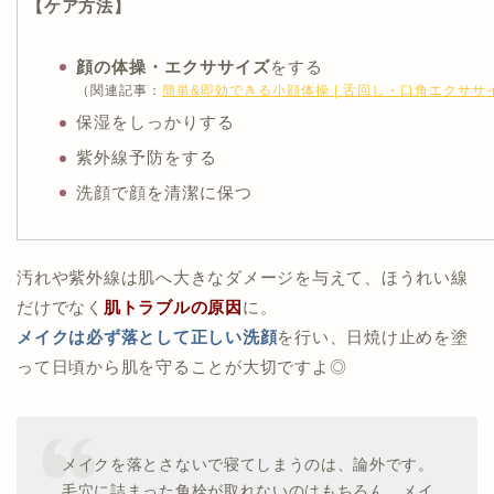
【ケア方法】
顔の体操・エクササイズ
をする
（関連記事：
簡単&即効できる小顔体操 | 舌回し・口角エクサ
保湿をしっかりする
紫外線予防をする
洗顔で顔を清潔に保つ
汚れや紫外線は肌へ大きなダメージを与えて、ほうれい線
だけでなく
肌トラブルの原因
に。
メイクは必ず落として正しい洗顔
を行い、日焼け止めを塗
って日頃から肌を守ることが大切ですよ◎
メイクを落とさないで寝てしまうのは、論外です。
毛穴に詰まった角栓が取れないのはもちろん、メイ