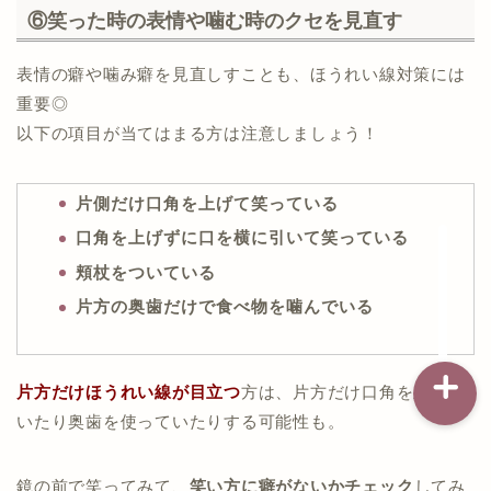
⑥笑った時の表情や噛む時のクセを見直す
【ツボの場所】
小鼻から口角まで引いた線の中央。
【ツボの場所】
黒目の位置から真下に引いた線と、小鼻の下から
表情の癖や噛み癖を見直しすことも、ほうれい線対策には
記事一覧
【ツボの場所】
横に引いた線が交わる部分。
重要◎
目尻から真横に引いた線と、頬骨の下から横に引
【ツボの押し方】
いた線が交わる部分。
以下の項目が当てはまる方は注意しましょう！
ダイエット
【ツボの押し方】
中指の腹をツボに当てる
バストアップ（育乳）
片側だけ口角を上げて笑っている
【ツボの押し方】
ツボ押して
5秒キープ
左右のツボに人差し指の腹を当てる
口角を上げずに口を横に引いて笑っている
回数：
約3回
ナイトブラの基礎知識
ゆっくり垂直に押し、1cmほど目尻に向か
親指の腹をツボに当てる
頬杖をついている
って引き上げる
5秒
ほどかけてゆっくりツボを押す
片方の奥歯だけで食べ物を噛んでいる
そのまま
5秒キープ
3秒
ほどかけてゆっくり離す
回数：
約10回
回数：
約5回
片方だけほうれい線が目立つ
方は、片方だけ口角を上げて
いたり奥歯を使っていたりする可能性も。
鏡の前で笑ってみて、
笑い方に癖がないかチェック
してみ