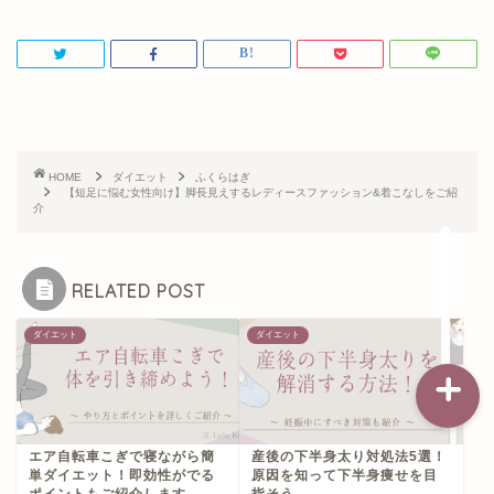
記事一覧
ダイエット
HOME
ダイエット
ふくらはぎ
【短足に悩む女性向け】脚長見えするレディースファッション&着こなしをご紹
バストアップ（育乳）
介
ナイトブラの基礎知識
RELATED POST
ダイエット
ダイエット
エア自転車こぎで寝ながら簡
産後の下半身太り対処法5選！
単ダイエット！即効性がでる
原因を知って下半身痩せを目