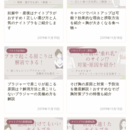
妊娠中・産後はナイトブラが
キャベツでバストアップは可
おすすめ！正しい選び方と人
能？効果的な理由と摂取方法
気のナイトブラをご紹介しま
を紹介＜胸が大きくなる食べ
す
物＞
2019年11月19日
2019年11月18日
バストのお悩み
バストアップ（育乳）
ブラジャーで肩こりが起こる
そげ胸の原因と対策・予防法
原因は？解消方法と肩こりし
を徹底解説！おすすめなそげ
ないブラジャーの見極め方を
胸対策ブラの特徴も紹介
解説
2019年11月13日
2019年11月13日
ナイトブラの基礎知識
ナイトブラの基礎知識