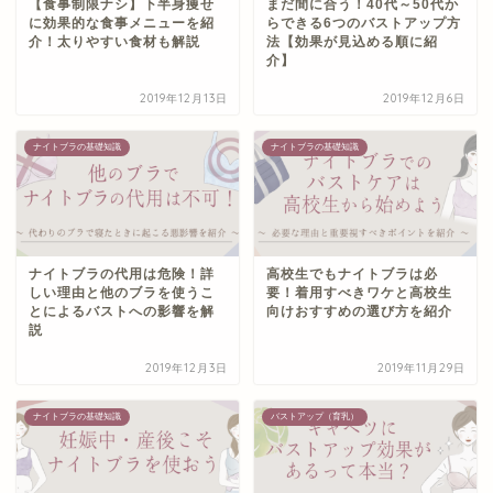
【食事制限ナシ】下半身痩せ
まだ間に合う！40代～50代か
に効果的な食事メニューを紹
らできる6つのバストアップ方
介！太りやすい食材も解説
法【効果が見込める順に紹
介】
2019年12月13日
2019年12月6日
ナイトブラの基礎知識
ナイトブラの基礎知識
ナイトブラの代用は危険！詳
高校生でもナイトブラは必
しい理由と他のブラを使うこ
要！着用すべきワケと高校生
とによるバストへの影響を解
向けおすすめの選び方を紹介
説
2019年12月3日
2019年11月29日
ナイトブラの基礎知識
バストアップ（育乳）