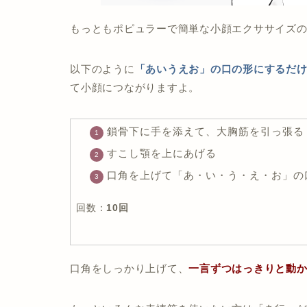
もっともポピュラーで簡単な小顔エクササイズ
以下のように
「あいうえお」の口の形にするだ
て小顔につながりますよ。
鎖骨下に手を添えて、大胸筋を引っ張る
すこし顎を上にあげる
口角を上げて「あ・い・う・え・お」の
回数：
10回
口角をしっかり上げて、
一言ずつはっきりと動