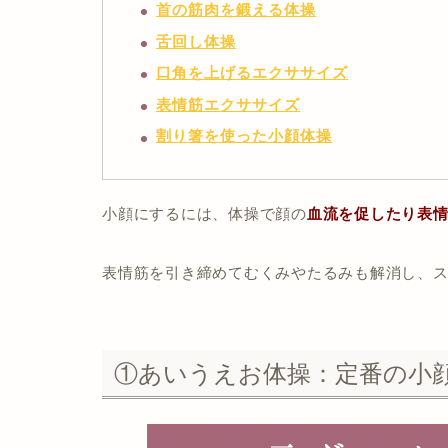
首の筋肉を鍛える体操
舌回し体操
口角を上げるエクササイズ
表情筋エクササイズ
割り箸を使った
小顔体操
小顔にするには、体操で顔の
血流を促したり表
表情筋を引き締めてむくみやたるみも解消し、
①あいうえお体操：定番の小