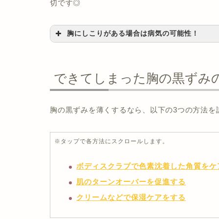
切です◎
胸にしこりがある場合は病気の可能性！
胸の皮膚の黒ずみだけでなく、しこりがある
できてしまった胸の黒ずみ
乳がんの症状はしこりの他に、
「黒ずみ、腫
（出典：
komen for the cure
）
胸の黒ずみを薄くするなら、以下の3つの方法を
胸に黒ずみだけでなくしこりがある場合は、
※タップで各方法にスクロールします。
ボディスクラブで色素沈着した角質をケ
肌のターンオーバーを促進する
クリームなどで保湿ケアをする