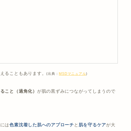
増えることもあります。
(出典：
MSDマニュアル
)
すること（過角化）
が肌の黒ずみにつながってしまうので
るには
色素沈着した肌へのアプローチ
と
肌を守るケア
が大