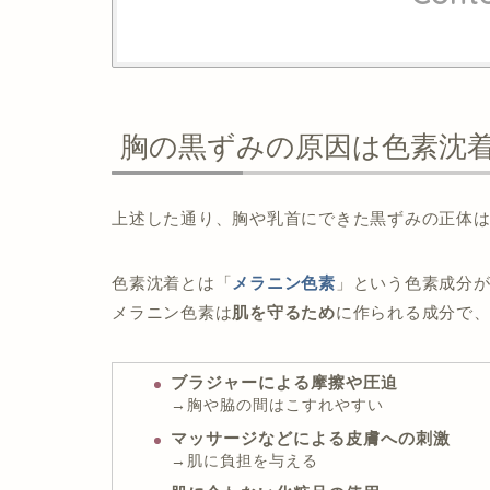
胸の黒ずみの原因は色素沈
上述した通り、胸や乳首にできた黒ずみの正体
色素沈着とは「
メラニン色素
」という色素成分
メラニン色素は
肌を守るため
に作られる成分で
ブラジャーによる摩擦や圧迫
→胸や脇の間はこすれやすい
マッサージなどによる皮膚への刺激
→肌に負担を与える