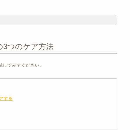
場合は
乳がん
などの病気の可能性があります。
の3つのケア方法
れ、熱感」
などがあるんです。
試してみてください。
早めに専門医を受診してくださいね。
アする