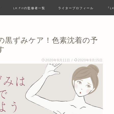
プ
LK.Fitの監修者一覧
ライタープロフィール
『L
の黒ずみケア！色素沈着の予
す
2020年9月11日
/
2020年9月15日