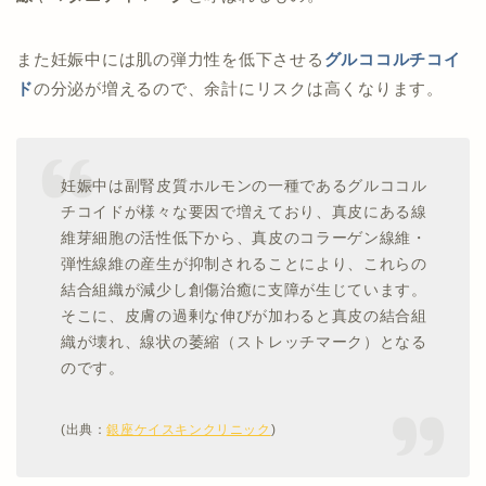
また妊娠中には肌の弾力性を低下させる
グルココルチコイ
ド
の分泌が増えるので、余計にリスクは高くなります。
妊娠中は副腎皮質ホルモンの一種であるグルココル
チコイドが様々な要因で増えており、真皮にある線
維芽細胞の活性低下から、真皮のコラーゲン線維・
弾性線維の産生が抑制されることにより、これらの
結合組織が減少し創傷治癒に支障が生じています。
そこに、皮膚の過剰な伸びが加わると真皮の結合組
織が壊れ、線状の萎縮（ストレッチマーク）となる
のです。
(出典：
銀座ケイスキンクリニック
)