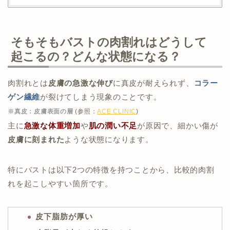
そもそもバストの肉割れはどうして
起こるの？どんな状態になる？
肉割れとは
皮膚の急激な伸び
に真皮が耐えられず、
コラー
ゲン繊維
が裂けてしまう現象のことです。
※真皮：皮膚表面の層
(参照：
ACE CLINIC
)
主に
急激な体重増加
や
肌の潤い不足
が原因で、細かい傷が
皮膚に刻まれた
ような状態になります。
特にバストは以下2つの特徴を持つことから、比較的肉割
れを起こしやすい箇所です。
皮下脂肪が厚い