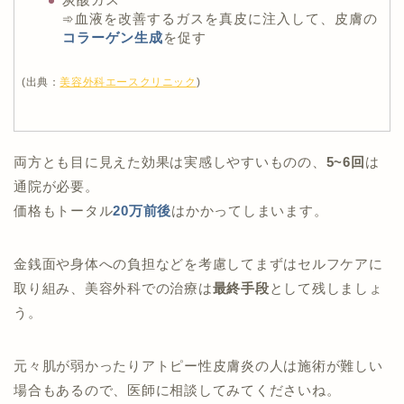
➾血液を改善するガスを真皮に注入して、皮膚の
コラーゲン生成
を促す
(出典：
美容外科エースクリニック
)
両方とも目に見えた効果は実感しやすいものの、
5~6回
は
通院が必要。
価格もトータル
20万前後
はかかってしまいます。
金銭面や身体への負担などを考慮してまずはセルフケアに
取り組み、美容外科での治療は
最終手段
として残しましょ
う。
元々肌が弱かったりアトピー性皮膚炎の人は施術が難しい
場合もあるので、医師に相談してみてくださいね。