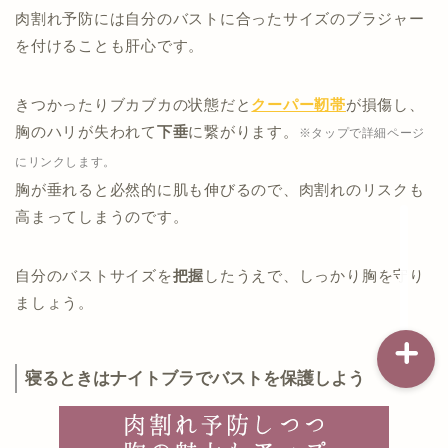
肉割れ予防には自分のバストに合ったサイズのブラジャー
を付けることも肝心です。
記事一覧
きつかったりブカブカの状態だと
クーパー靭帯
が損傷し、
ダイエット
胸のハリが失われて
下垂
に繋がります。
※タップで詳細ページ
にリンクします。
バストアップ（育乳）
胸が垂れると必然的に肌も伸びるので、肉割れのリスクも
高まってしまうのです。
ナイトブラの基礎知識
自分のバストサイズを
把握
したうえで、しっかり胸を守り
ましょう。
寝るときはナイトブラでバストを保護しよう