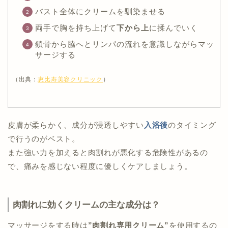
バスト全体にクリームを馴染ませる
両手で胸を持ち上げて
下から上
に揉んでいく
鎖骨から脇へとリンパの流れを意識しながらマッ
サージする
（出典：
恵比寿美容クリニック
）
皮膚が柔らかく、成分が浸透しやすい
入浴後
のタイミング
で行うのがベスト。
また強い力を加えると肉割れが悪化する危険性があるの
で、痛みを感じない程度に優しくケアしましょう。
肉割れに効くクリームの主な成分は？
マッサージをする時は
”肉割れ専用クリーム”
を使用するの