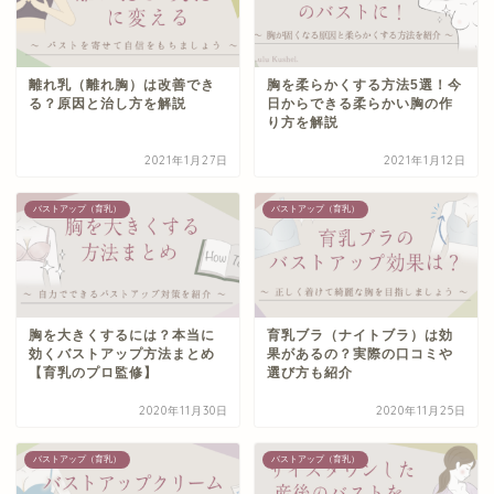
離れ乳（離れ胸）は改善でき
胸を柔らかくする方法5選！今
る？原因と治し方を解説
日からできる柔らかい胸の作
り方を解説
2021年1月27日
2021年1月12日
バストアップ（育乳）
バストアップ（育乳）
胸を大きくするには？本当に
育乳ブラ（ナイトブラ）は効
効くバストアップ方法まとめ
果があるの？実際の口コミや
【育乳のプロ監修】
選び方も紹介
2020年11月30日
2020年11月25日
バストアップ（育乳）
バストアップ（育乳）