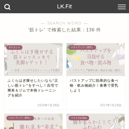
LK.Fit
― SEARCH WORD ―
‘筋トレ’ で検索した結果：136 件
ダイエット
バストアップ（育乳）
ふくらはぎ痩せしたいなら“正
バストアップに効果的な食べ
しい筋トレ”をすべし！自宅で
物・飲み物紹介！食事で育乳
簡単＆ジムで本格トレーニン
しよう
グを紹介
2020年1月28日
2021年1月28日
バストアップ（育乳）
バストのお悩み