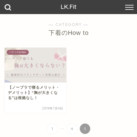
LK.Fit
― CATEGORY ―
下着のHow to
バストのお悩み
【ノーブラで寝るメリット・
デメリット】“胸が大きくな
る”は根拠なし！
2019年7月4日
...
1
4
5