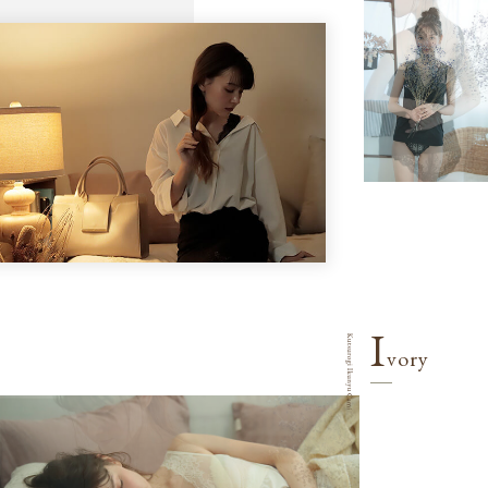
I
vory