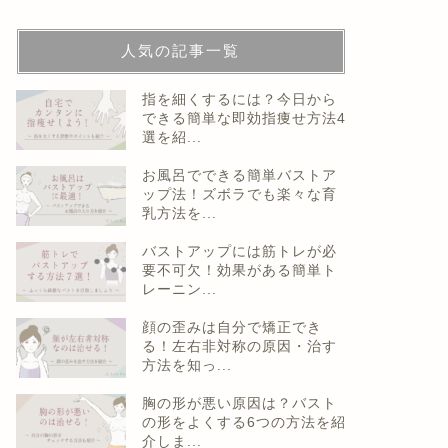
人気の記事一覧
指を細くするには？今日から
できる簡単な即効指痩せ方法4
選を紹...
お風呂でできる簡単バストア
ップ法！ズボラでも楽々な育
乳方法を...
バストアップには筋トレが必
要不可欠！効果がある簡単ト
レーニン...
顔の歪みは自分で矯正でき
る！左右非対称の原因・治す
方法を知っ...
胸の形が悪い原因は？バスト
の形をよくする6つの方法を紹
介しま...