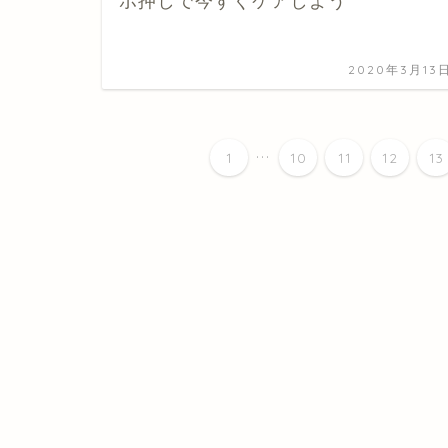
ボ押しで今すぐケアしよう
2020年3月13
...
1
10
11
12
13