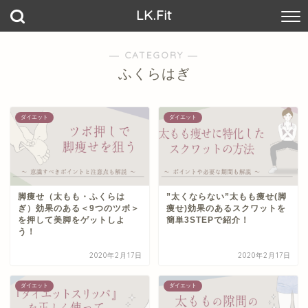
LK.Fit
― CATEGORY ―
ふくらはぎ
ダイエット
ダイエット
脚痩せ（太もも・ふくらは
”太くならない”太もも痩せ(脚
ぎ）効果のある＜9つのツボ＞
痩せ)効果のあるスクワットを
を押して美脚をゲットしよ
簡単3STEPで紹介！
う！
2020年2月17日
2020年2月17日
ダイエット
ダイエット